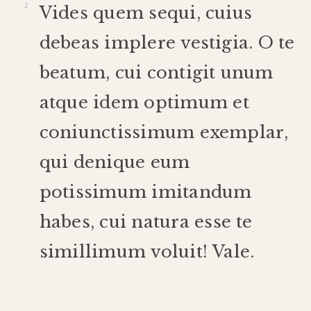
Vides
quem
sequi
,
cuius
debeas
implere
vestigia
.
O
te
beatum
,
cui
contigit
unum
atque
idem
optimum
et
coniunctissimum
exemplar
,
qui
denique
eum
potissimum
imitandum
habes
,
cui
natura
esse
te
simillimum
voluit
!
Vale
.