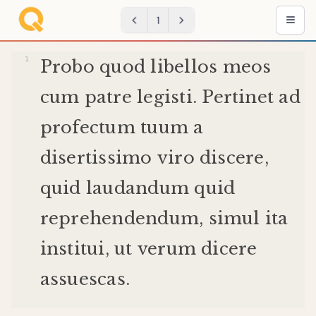
1
Probo
quod
libellos
meos
cum
patre
legisti
.
Pertinet
ad
profectum
tuum
a
disertissimo
viro
discere
,
quid
laudandum
quid
reprehendendum
,
simul
ita
institui
,
ut
verum
dicere
assuescas
.