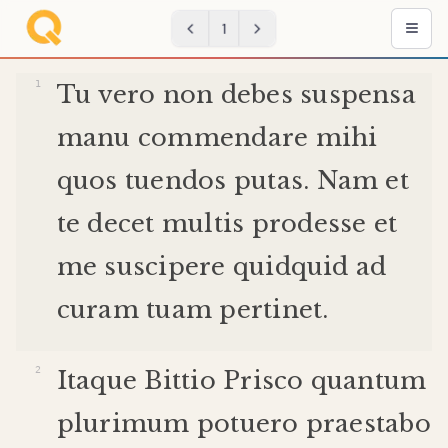
1
Tu
vero
non
debes
suspensa
manu
commendare
mihi
quos
tuendos
putas
.
Nam
et
te
decet
multis
prodesse
et
me
suscipere
quidquid
ad
curam
tuam
pertinet
.
Itaque
Bittio
Prisco
quantum
plurimum
potuero
praestabo