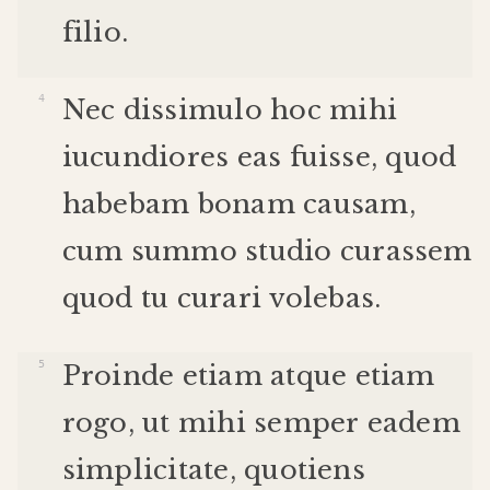
filio
.
Nec
dissimulo
hoc
mihi
iucundiores
eas
fuisse
,
quod
habebam
bonam
causam
,
cum
summo
studio
curassem
quod
tu
curari
volebas
.
Proinde
etiam
atque
etiam
rogo
,
ut
mihi
semper
eadem
simplicitate
,
quotiens