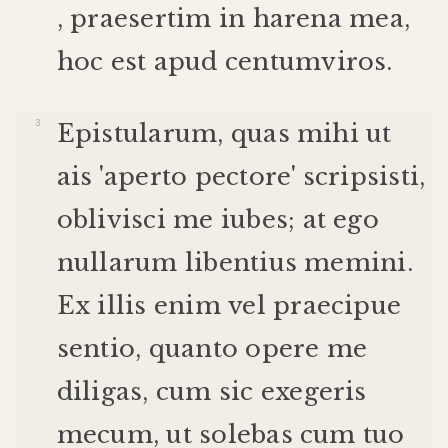
,
praesertim
in
harena
mea
,
hoc
est
apud
centumviros
.
Epistularum
,
quas
mihi
ut
ais
'
aperto
pectore
'
scripsisti
,
oblivisci
me
iubes
;
at
ego
nullarum
libentius
memini
.
Ex
illis
enim
vel
praecipue
sentio
,
quanto
opere
me
diligas
,
cum
sic
exegeris
mecum
,
ut
solebas
cum
tuo