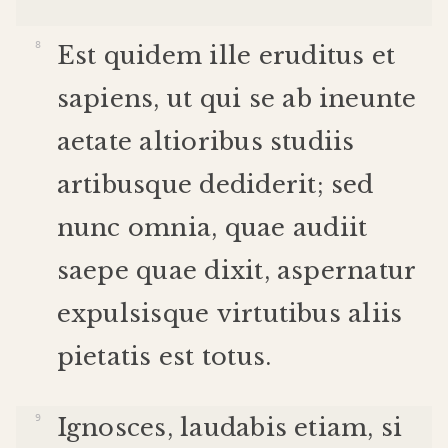
Est
quidem
ille
eruditus
et
sapiens
,
ut
qui
se
ab
ineunte
aetate
altioribus
studiis
artibus
que
dediderit
;
sed
nunc
omnia
,
quae
audiit
saepe
quae
dixit
,
aspernatur
expulsis
que
virtutibus
aliis
pietatis
est
totus
.
Ignosces
,
laudabis
etiam
,
si