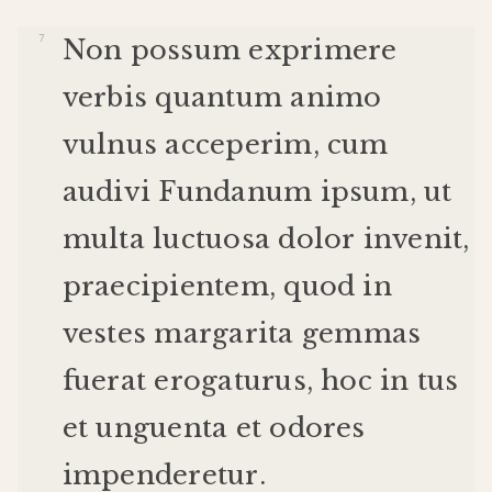
Non
possum
exprimere
verbis
quantum
animo
vulnus
acceperim
,
cum
audivi
Fundanum
ipsum
,
ut
multa
luctuosa
dolor
invenit
,
praecipientem
,
quod
in
vestes
margarita
gemmas
fuerat
erogaturus
,
hoc
in
tus
et
unguenta
et
odores
impenderetur
.