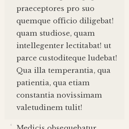
praeceptores
pro
suo
quemque
officio
diligebat
!
quam
studiose
,
quam
intellegenter
lectitabat
!
ut
parce
custodite
que
ludebat
!
Qua
illa
temperantia
,
qua
patientia
,
qua
etiam
constantia
novissimam
valetudinem
tulit
!
Medicis
obsequebatur
,