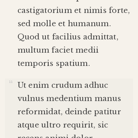
castigatorium
et
nimis
forte
,
sed
molle
et
humanum
.
Quod
ut
facilius
admittat
,
multum
faciet
medii
temporis
spatium
.
Ut
enim
crudum
adhuc
vulnus
medentium
manus
reformidat
,
deinde
patitur
atque
ultro
requirit
,
sic