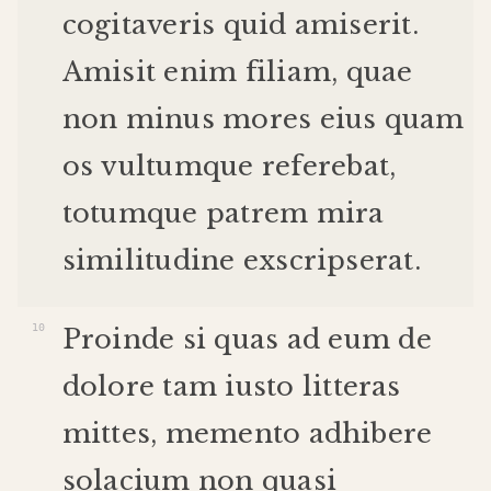
cogitaveris
quid
amiserit
.
Amisit
enim
filiam
,
quae
non
minus
mores
eius
quam
os
vultum
que
referebat
,
totum
que
patrem
mira
similitudine
exscripserat
.
Proinde
si
quas
ad
eum
de
dolore
tam
iusto
litteras
mittes
,
memento
adhibere
solacium
non
quasi