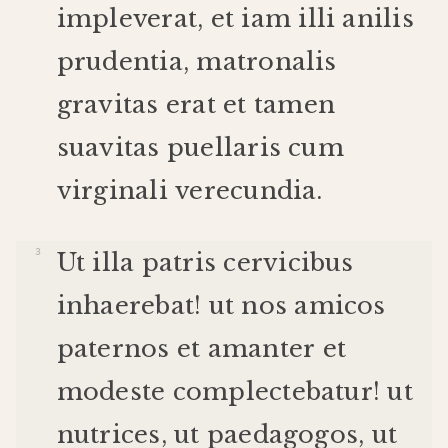
impleverat
,
et
iam
illi
anilis
prudentia
,
matronalis
gravitas
erat
et
tamen
suavitas
puellaris
cum
virginali
verecundia
.
Ut
illa
patris
cervicibus
inhaerebat
!
ut
nos
amicos
paternos
et
amanter
et
modeste
complectebatur
!
ut
nutrices
,
ut
paedagogos
,
ut