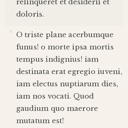
relinqueret
et
desiderii
et
doloris
.
O
triste
plane
acerbum
que
funus
!
o
morte
ipsa
mortis
tempus
indignius
!
iam
destinata
erat
egregio
iuveni
,
iam
electus
nuptiarum
dies
,
iam
nos
vocati
.
Quod
gaudium
quo
maerore
mutatum
est
!