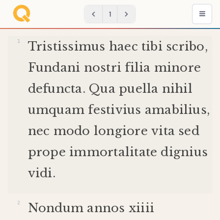
1
Tristissimus
haec
tibi
scribo
,
Fundani
nostri
filia
minore
defuncta
.
Qua
puella
nihil
umquam
festivius
amabilius
,
nec
modo
longiore
vita
sed
prope
immortalitate
dignius
vidi
.
Nondum
annos
xiiii