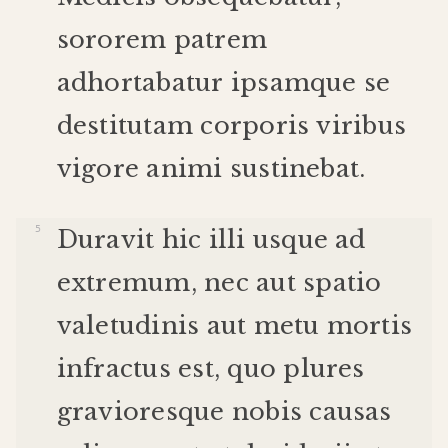
sororem
patrem
adhortabatur
ipsam
que
se
destitutam
corporis
viribus
vigore
animi
sustinebat
.
Duravit
hic
illi
usque
ad
extremum
,
nec
aut
spatio
valetudinis
aut
metu
mortis
infractus
est
,
quo
plures
graviores
que
nobis
causas