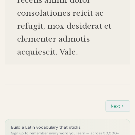
recens
animi
dolor
consolationes
reicit
ac
refugit
,
mox
desiderat
et
clementer
admotis
acquiescit
.
Vale
.
Next
Build a Latin vocabulary that sticks.
Sign up to remember every word you learn — across 50,000+