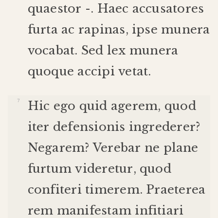
quaestor
-.
Haec
accusatores
furta
ac
rapinas
,
ipse
munera
vocabat
.
Sed
lex
munera
quoque
accipi
vetat
.
Hic
ego
quid
agerem
,
quod
iter
defensionis
ingrederer
?
Negarem
?
Verebar
ne
plane
furtum
videretur
,
quod
confiteri
timerem
.
Praeterea
rem
manifestam
infitiari