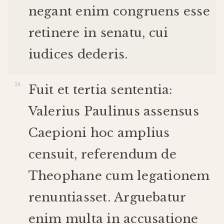
negant
enim
congruens
esse
retinere
in
senatu
,
cui
iudices
dederis
.
Fuit
et
tertia
sententia
:
Valerius
Paulinus
assensus
Caepioni
hoc
amplius
censuit
,
referendum
de
Theophane
cum
legationem
renuntiasset
.
Arguebatur
enim
multa
in
accusatione