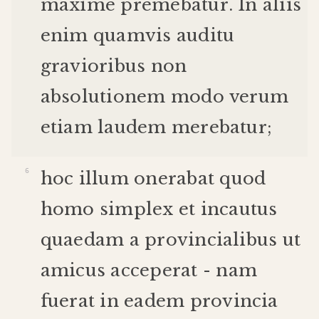
maxime
premebatur
.
In
aliis
enim
quamvis
auditu
gravioribus
non
absolutionem
modo
verum
etiam
laudem
merebatur
;
hoc
illum
onerabat
quod
homo
simplex
et
incautus
quaedam
a
provincialibus
ut
amicus
acceperat
-
nam
fuerat
in
eadem
provincia