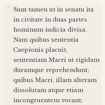
Sunt
tamen
ut
in
senatu
ita
in
civitate
in
duas
partes
hominum
iudicia
divisa
.
Nam
quibus
sententia
Caepionis
placuit
,
sententiam
Macri
ut
rigidam
duram
que
reprehendunt
;
quibus
Macri
,
illam
alteram
dissolutam
atque
etiam
incongruentem
vocant
;