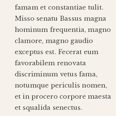
famam
et
constantiae
tulit
.
Misso
senatu
Bassus
magna
hominum
frequentia
,
magno
clamore
,
magno
gaudio
exceptus
est
.
Fecerat
eum
favorabilem
renovata
discriminum
vetus
fama
,
notum
que
periculis
nomen
,
et
in
procero
corpore
maesta
et
squalida
senectus
.