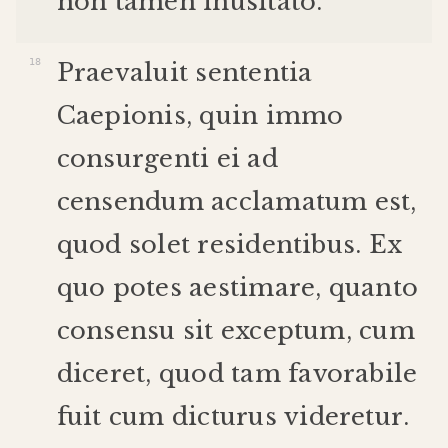
non
tamen
inusitato
.
Praevaluit
sententia
Caepionis
,
quin
immo
consurgenti
ei
ad
censendum
acclamatum
est
,
quod
solet
residentibus
.
Ex
quo
potes
aestimare
,
quanto
consensu
sit
exceptum
,
cum
diceret
,
quod
tam
favorabile
fuit
cum
dicturus
videretur
.