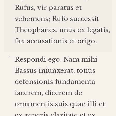
Rufus
,
vir
paratus
et
vehemens
;
Rufo
successit
Theophanes
,
unus
ex
legatis
,
fax
accusationis
et
origo
.
Respondi
ego
.
Nam
mihi
Bassus
iniunxerat
,
totius
defensionis
fundamenta
iacerem
,
dicerem
de
ornamentis
suis
quae
illi
et
ex
generis
claritate
et
ex