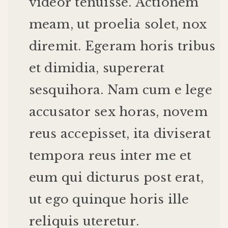
videor
tenuisse
.
Actionem
meam
,
ut
proelia
solet
,
nox
diremit
.
Egeram
horis
tribus
et
dimidia
,
supererat
sesquihora
.
Nam
cum
e
lege
accusator
sex
horas
,
novem
reus
accepisset
,
ita
diviserat
tempora
reus
inter
me
et
eum
qui
dicturus
post
erat
,
ut
ego
quinque
horis
ille
reliquis
uteretur
.