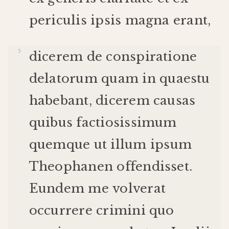
periculis
ipsis
magna
erant
,
dicerem
de
conspiratione
delatorum
quam
in
quaestu
habebant
,
dicerem
causas
quibus
factiosissimum
quemque
ut
illum
ipsum
Theophanen
offendisset
.
Eundem
me
volverat
occurrere
crimini
quo