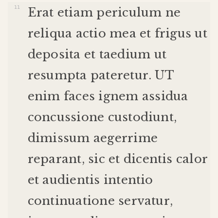
Erat
etiam
periculum
ne
reliqua
actio
mea
et
frigus
ut
deposita
et
taedium
ut
resumpta
pateretur
.
UT
enim
faces
ignem
assidua
concussione
custodiunt
,
dimissum
aegerrime
reparant
,
sic
et
dicentis
calor
et
audientis
intentio
continuatione
servatur
,