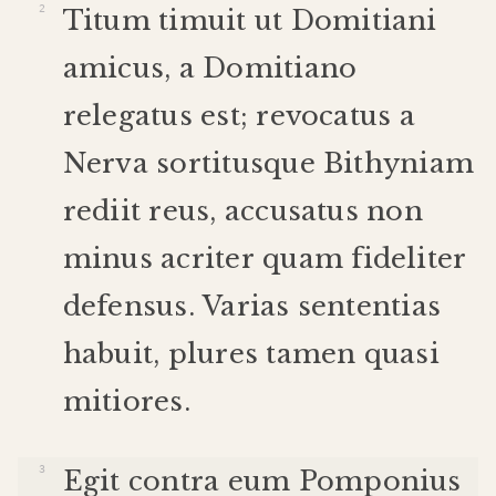
Titum
timuit
ut
Domitiani
amicus
,
a
Domitiano
relegatus
est
;
revocatus
a
Nerva
sortitus
que
Bithyniam
rediit
reus
,
accusatus
non
minus
acriter
quam
fideliter
defensus
.
Varias
sententias
habuit
,
plures
tamen
quasi
mitiores
.
Egit
contra
eum
Pomponius