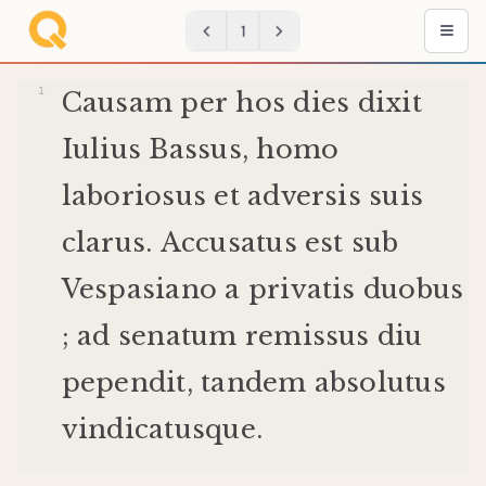
1
Causam
per
hos
dies
dixit
Iulius
Bassus
,
homo
laboriosus
et
adversis
suis
clarus
.
Accusatus
est
sub
Vespasiano
a
privatis
duobus
;
ad
senatum
remissus
diu
pependit
,
tandem
absolutus
vindicatus
que
.