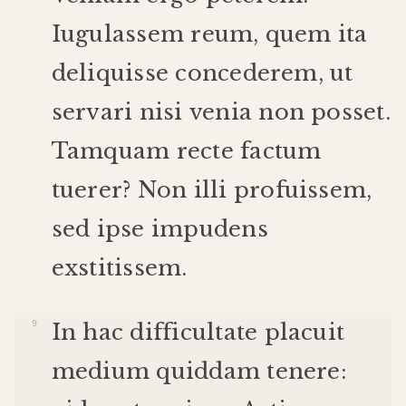
Iugulassem
reum
,
quem
ita
deliquisse
concederem
,
ut
servari
nisi
venia
non
posset
.
Tamquam
recte
factum
tuerer
?
Non
illi
profuissem
,
sed
ipse
impudens
exstitissem
.
In
hac
difficultate
placuit
medium
quiddam
tenere
: