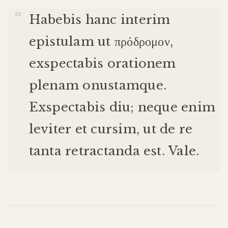
Habebis
hanc
interim
epistulam
ut
πρόδρομον
,
exspectabis
orationem
plenam
onustam
que
.
Exspectabis
diu
;
neque
enim
leviter
et
cursim
,
ut
de
re
tanta
retractanda
est
.
Vale
.