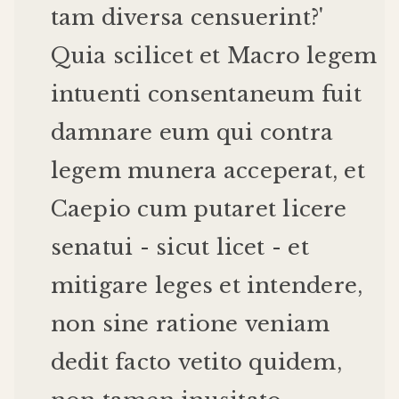
tam
diversa
censuerint
?'
Quia
scilicet
et
Macro
legem
intuenti
consentaneum
fuit
damnare
eum
qui
contra
legem
munera
acceperat
,
et
Caepio
cum
putaret
licere
senatui
-
sicut
licet
-
et
mitigare
leges
et
intendere
,
non
sine
ratione
veniam
dedit
facto
vetito
quidem
,