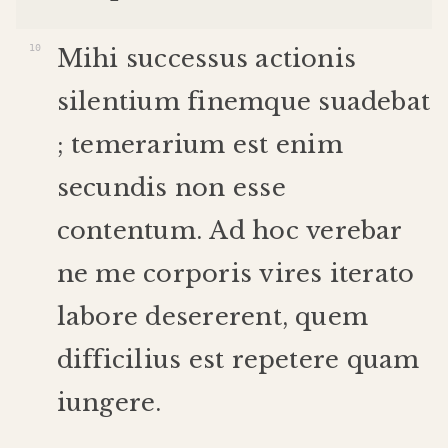
Mihi
successus
actionis
silentium
finem
que
suadebat
;
temerarium
est
enim
secundis
non
esse
contentum
.
Ad
hoc
verebar
ne
me
corporis
vires
iterato
labore
desererent
,
quem
difficilius
est
repetere
quam
iungere
.