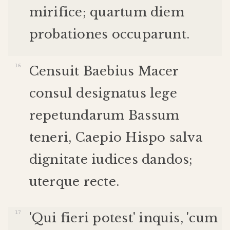
mirifice
;
quartum
diem
probationes
occuparunt
.
Censuit
Baebius
Macer
consul
designatus
lege
repetundarum
Bassum
teneri
,
Caepio
Hispo
salva
dignitate
iudices
dandos
;
uterque
recte
.
'
Qui
fieri
potest
'
inquis
, '
cum