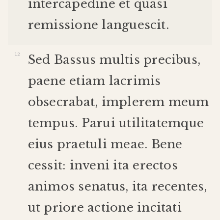
intercapedine
et
quasi
remissione
languescit
.
Sed
Bassus
multis
precibus
,
paene
etiam
lacrimis
obsecrabat
,
implerem
meum
tempus
.
Parui
utilitatem
que
eius
praetuli
meae
.
Bene
cessit
:
inveni
ita
erectos
animos
senatus
,
ita
recentes
,
ut
priore
actione
incitati