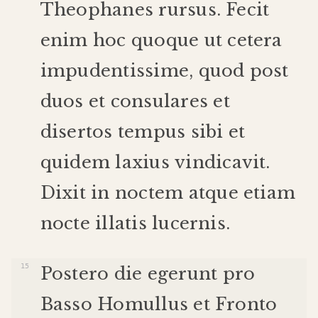
Theophanes
rursus
.
Fecit
enim
hoc
quoque
ut
cetera
impudentissime
,
quod
post
duos
et
consulares
et
disertos
tempus
sibi
et
quidem
laxius
vindicavit
.
Dixit
in
noctem
atque
etiam
nocte
illatis
lucernis
.
Postero
die
egerunt
pro
Basso
Homullus
et
Fronto