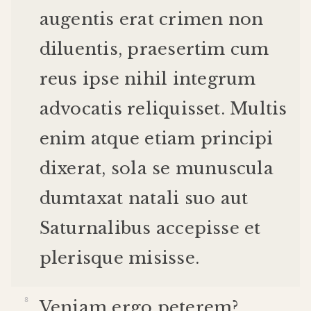
augentis
erat
crimen
non
diluentis
,
praesertim
cum
reus
ipse
nihil
integrum
advocatis
reliquisset
.
Multis
enim
atque
etiam
principi
dixerat
,
sola
se
munuscula
dumtaxat
natali
suo
aut
Saturnalibus
accepisse
et
plerisque
misisse
.
Veniam
ergo
peterem
?