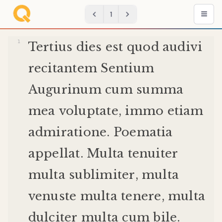
1
Tertius
dies
est
quod
audivi
recitantem
Sentium
Augurinum
cum
summa
mea
voluptate
,
immo
etiam
admiratione
.
Poematia
appellat
.
Multa
tenuiter
multa
sublimiter
,
multa
venuste
multa
tenere
,
multa
dulciter
multa
cum
bile
.