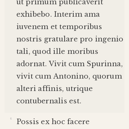
ut
primum
publicaverit
exhibebo
.
Interim
ama
iuvenem
et
temporibus
nostris
gratulare
pro
ingenio
tali
,
quod
ille
moribus
adornat
.
Vivit
cum
Spurinna
,
vivit
cum
Antonino
,
quorum
alteri
affinis
,
utrique
contubernalis
est
.
Possis
ex
hoc
facere