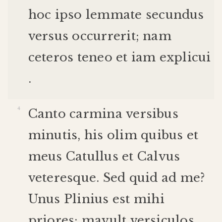
hoc
ipso
lemmate
secundus
versus
occurrerit
;
nam
ceteros
teneo
et
iam
explicui
.
Canto
carmina
versibus
minutis
,
his
olim
quibus
et
meus
Catullus
et
Calvus
veteres
que
.
Sed
quid
ad
me
?
Unus
Plinius
est
mihi
priores
:
mavult
versiculos