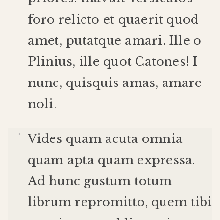
foro
relicto
et
quaerit
quod
amet
,
putat
que
amari
.
Ille
o
Plinius
,
ille
quot
Catones
!
I
nunc
,
quisquis
amas
,
amare
noli
.
Vides
quam
acuta
omnia
quam
apta
quam
expressa
.
Ad
hunc
gustum
totum
librum
repromitto
,
quem
tibi