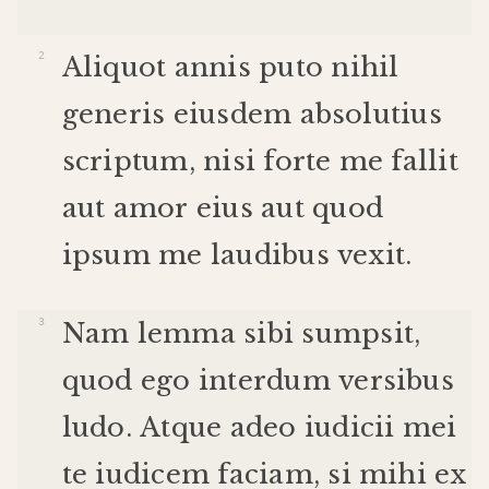
Aliquot
annis
puto
nihil
generis
eiusdem
absolutius
scriptum
,
nisi
forte
me
fallit
aut
amor
eius
aut
quod
ipsum
me
laudibus
vexit
.
Nam
lemma
sibi
sumpsit
,
quod
ego
interdum
versibus
ludo
.
Atque
adeo
iudicii
mei
te
iudicem
faciam
,
si
mihi
ex