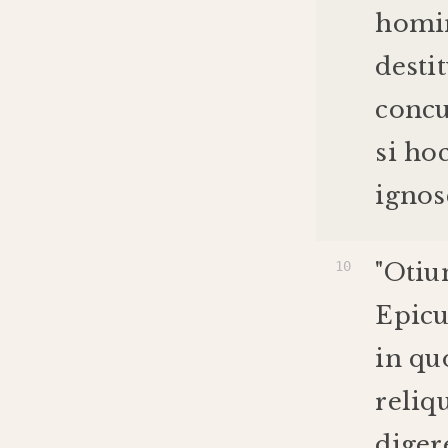
homi
desti
conc
si
ho
ignos
"
Oti
Epicu
in
qu
reliqu
diger