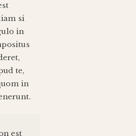
est
tiam
si
gulo
in
npositus
deret
,
pud
te
,
quom
in
enerunt
.
i
on
est