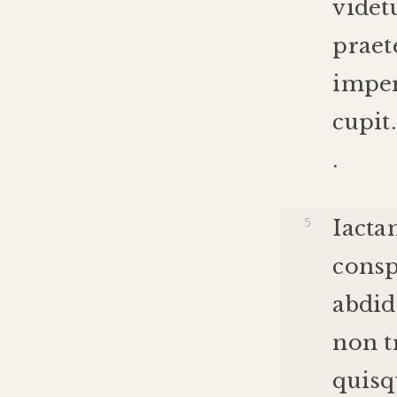
videt
praet
imper
cupit
.
Iacta
consp
abdid
non
t
quisq