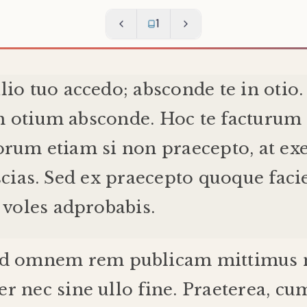
1
lio
tuo
accedo
;
absconde
te
in
otio
m
otium
absconde
.
Hoc
te
facturum
corum
etiam
si
non
praecepto
,
at
ex
scias
.
Sed
ex
praecepto
quoque
faci
voles
adprobabis
.
d
omnem
rem
publicam
mittimus
er
nec
sine
ullo
fine
.
Praeterea
,
cu