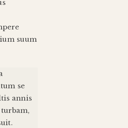
us
mpere
tium
suum
a
ntum
se
tis
annis
turbam
,
uit
.