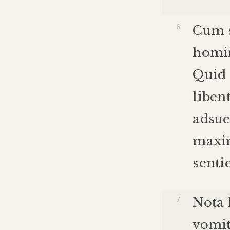
Cum
homi
Quid
liben
adsue
maxi
senti
Nota
vomi