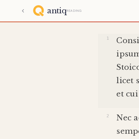
antiq
READING
Consi
ipsu
Stoi
licet
et
cui
Nec
a
semp