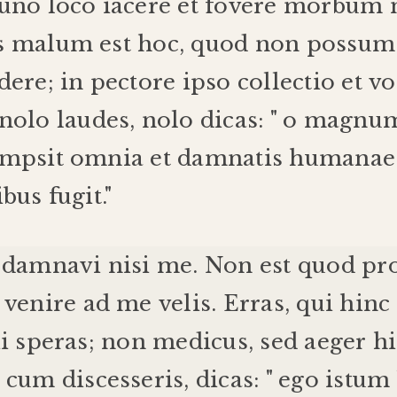
uno
loco
iacere
et
fovere
morbum
s
malum
est
hoc
,
quod
non
possum
dere
;
in
pectore
ipso
collectio
et
vo
nolo
laudes
,
nolo
dicas
: "
o
magnu
mpsit
omnia
et
damnatis
humanae
ibus
fugit
."
damnavi
nisi
me
.
Non
est
quod
pro
venire
ad
me
velis
.
Erras
,
qui
hinc
i
speras
;
non
medicus
,
sed
aeger
hi
,
cum
discesseris
,
dicas
: "
ego
istum