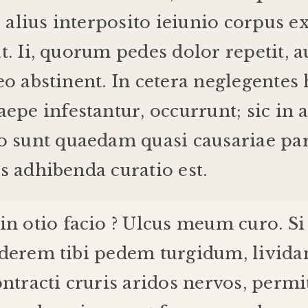
,
alius
interposito
ieiunio
corpus
ex
t
.
Ii
,
quorum
pedes
dolor
repetit
,
a
eo
abstinent
.
In
cetera
neglegentes
aepe
infestantur
,
occurrunt
;
sic
in
o
sunt
quaedam
quasi
causariae
par
s
adhibenda
curatio
est
.
in
otio
facio
?
Ulcus
meum
curo
.
Si
nderem
tibi
pedem
turgidum
,
livid
ntracti
cruris
aridos
nervos
,
permi