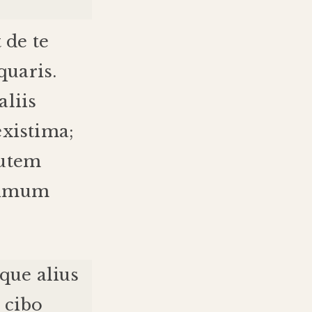
t
de
te
quaris
.
aliis
existima
;
utem
simum
aque
alius
cibo