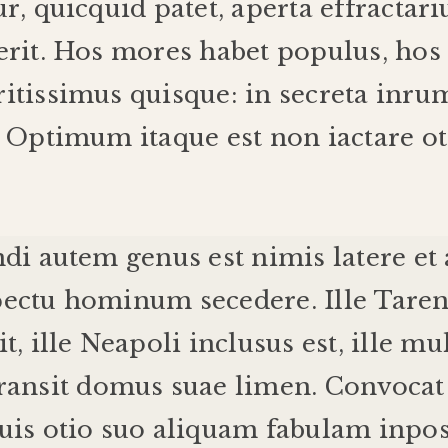
ur
,
quicquid
patet
,
aperta
effractari
erit
.
Hos
mores
habet
populus
,
hos
itissimus
quisque
:
in
secreta
inru
.
Optimum
itaque
est
non
iactare
o
ndi
autem
genus
est
nimis
latere
et
ectu
hominum
secedere
.
Ille
Tare
it
,
ille
Neapoli
inclusus
est
,
ille
mul
ransit
domus
suae
limen
.
Convocat
uis
otio
suo
aliquam
fabulam
inpos