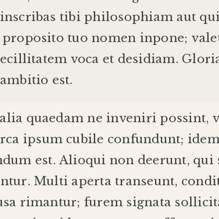
inscribas
tibi
philosophiam
aut
qu
proposito
tuo
nomen
inpone
;
val
ecillitatem
voca
et
desidiam
.
Glori
ambitio
est
.
alia
quaedam
ne
inveniri
possint
,
v
irca
ipsum
cubile
confundunt
;
ide
endum
est
.
Alioqui
non
deerunt
,
qui
ntur
.
Multi
aperta
transeunt
,
condi
usa
rimantur
;
furem
signata
sollici