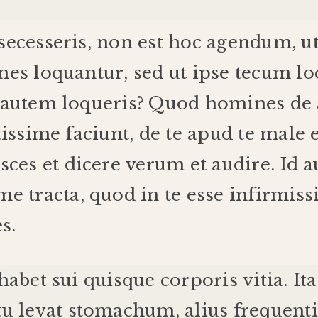
secesseris
,
non
est
hoc
agendum
,
u
nes
loquantur
,
sed
ut
ipse
tecum
lo
autem
loqueris
?
Quod
homines
de
tissime
faciunt
,
de
te
apud
te
male
sces
et
dicere
verum
et
audire
.
Id
a
me
tracta
,
quod
in
te
esse
infirmis
es
.
habet
sui
quisque
corporis
vitia
.
It
tu
levat
stomachum
,
alius
frequenti