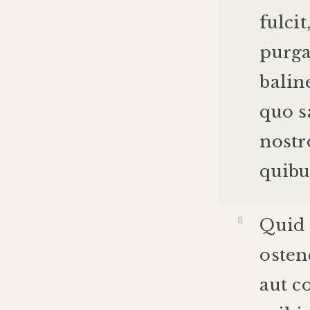
fulcit
purga
balin
quo
s
nostr
quibu
Quid
oste
aut
co