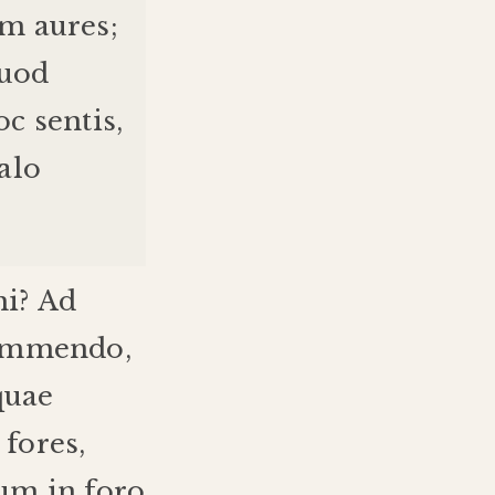
am
aures
;
uod
oc
sentis
,
alo
hi
?
Ad
ommendo
,
quae
fores
,
mum
in
foro