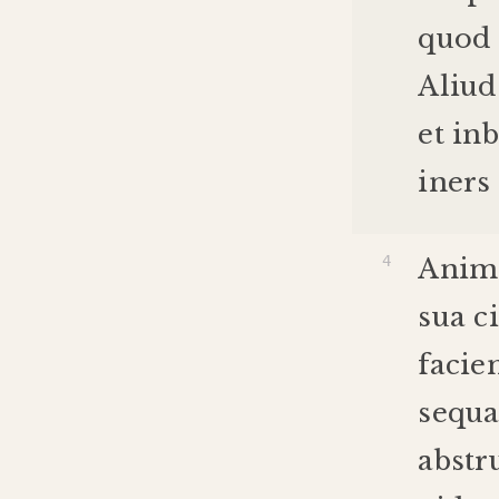
quod
Aliud
et
inb
iners
Anim
sua
c
faci
sequa
abstr