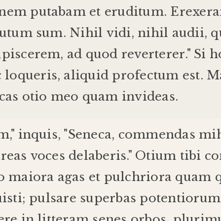
nem
putabam
et
eruditum
.
Erexer
tutum
sum
.
Nihil
vidi
,
nihil
audii
,
q
upiscerem
,
ad
quod
reverterer
."
Si
h
c
loqueris
,
aliquid
profectum
est
.
M
cas
otio
meo
quam
invideas
.
um
,"
inquis
, "
Seneca
,
commendas
mi
reas
voces
delaberis
."
Otium
tibi
c
o
maiora
agas
et
pulchriora
quam
isti
;
pulsare
superbas
potentiorum
ere
in
litteram
senes
orbos
,
pluri