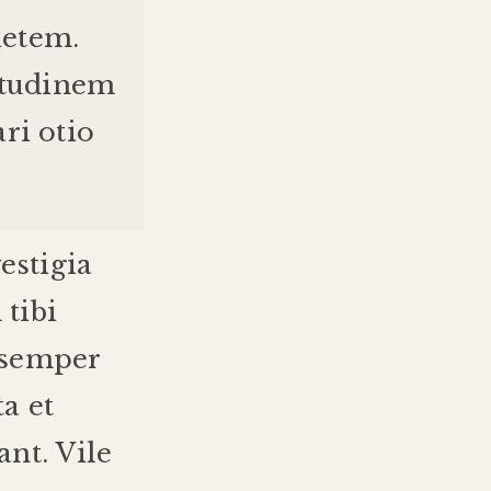
ietem
.
etudinem
ari
otio
estigia
m
tibi
semper
ta
et
tant
.
Vile