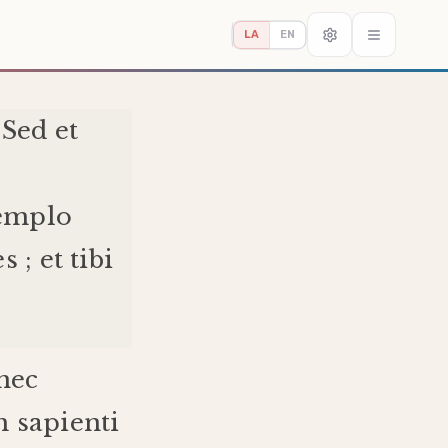
LA
EN
.
Sed
et
emplo
es
;
et
tibi
nec
m
sapienti