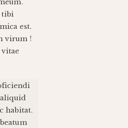
meum
.
tibi
mica
est
.
m
virum
!
vitae
ficiendi
aliquid
c
habitat
.
beatum