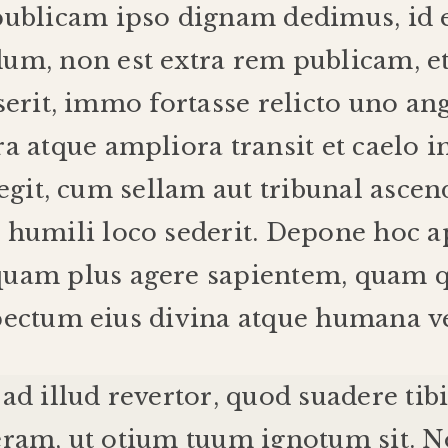
publicam
ipso
dignam
dedimus
,
id
dum
,
non
est
extra
rem
publicam
,
e
serit
,
immo
fortasse
relicto
uno
an
ra
atque
ampliora
transit
et
caelo
i
egit
,
cum
sellam
aut
tribunal
ascen
m
humili
loco
sederit
.
Depone
hoc
a
quam
plus
agere
sapientem
,
quam
pectum
eius
divina
atque
humana
v
ad
illud
revertor
,
quod
suadere
tib
eram
,
ut
otium
tuum
ignotum
sit
.
N