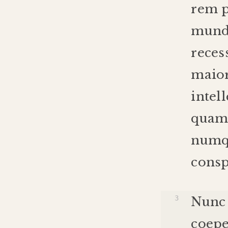
rem
mun
reces
maio
intell
qua
num
cons
Nunc
coep