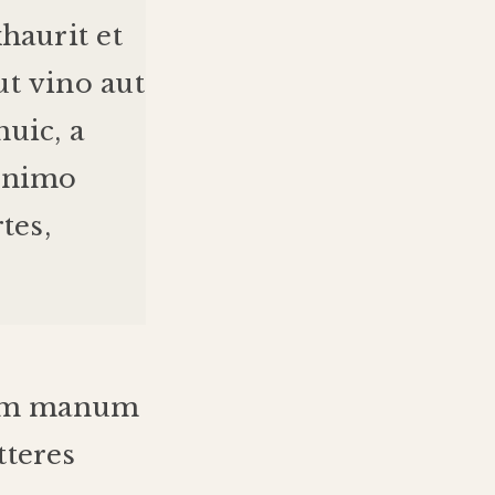
haurit
et
ut
vino
aut
huic
,
a
animo
tes
,
am
manum
tteres