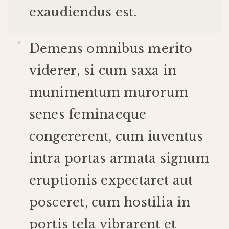
exaudiendus
est
.
Demens
omnibus
merito
viderer
,
si
cum
saxa
in
munimentum
murorum
senes
feminae
que
congererent
,
cum
iuventus
intra
portas
armata
signum
eruptionis
expectaret
aut
posceret
,
cum
hostilia
in
portis
tela
vibrarent
et