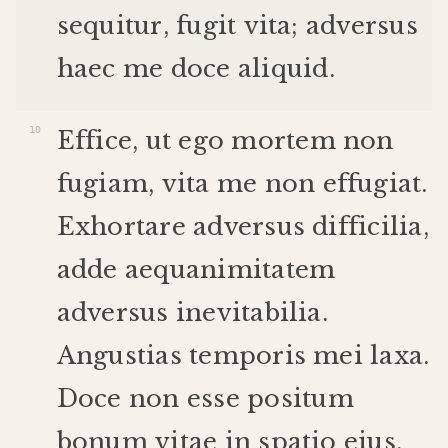
sequitur
,
fugit
vita
;
adversus
haec
me
doce
aliquid
.
Effice
,
ut
ego
mortem
non
fugiam
,
vita
me
non
effugiat
.
Exhortare
adversus
difficilia
,
adde
aequanimitatem
adversus
inevitabilia
.
Angustias
temporis
mei
laxa
.
Doce
non
esse
positum
bonum
vitae
in
spatio
eius
,