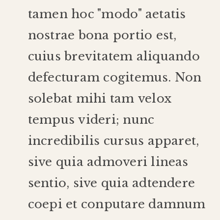
tamen
hoc
"
modo
"
aetatis
nostrae
bona
portio
est
,
cuius
brevitatem
aliquando
defecturam
cogitemus
.
Non
solebat
mihi
tam
velox
tempus
videri
;
nunc
incredibilis
cursus
apparet
,
sive
quia
admoveri
lineas
sentio
,
sive
quia
adtendere
coepi
et
conputare
damnum