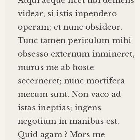
Atqui
aeque
licet
tibi
demens
videar
,
si
istis
inpendero
operam
;
et
nunc
obsideor
.
Tunc
tamen
periculum
mihi
obsesso
externum
inmineret
,
murus
me
ab
hoste
secerneret
;
nunc
mortifera
mecum
sunt
.
Non
vaco
ad
istas
ineptias
;
ingens
negotium
in
manibus
est
.
Quid
agam
?
Mors
me