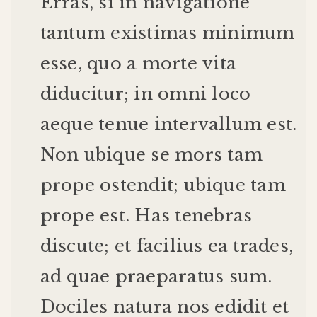
Erras
,
si
in
navigatione
tantum
existimas
minimum
esse
,
quo
a
morte
vita
diducitur
;
in
omni
loco
aeque
tenue
intervallum
est
.
Non
ubique
se
mors
tam
prope
ostendit
;
ubique
tam
prope
est
.
Has
tenebras
discute
;
et
facilius
ea
trades
,
ad
quae
praeparatus
sum
.
Dociles
natura
nos
edidit
et