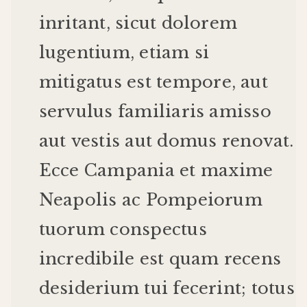
inritant
,
sicut
dolorem
lugentium
,
etiam
si
mitigatus
est
tempore
,
aut
servulus
familiaris
amisso
aut
vestis
aut
domus
renovat
.
Ecce
Campania
et
maxime
Neapolis
ac
Pompeiorum
tuorum
conspectus
incredibile
est
quam
recens
desiderium
tui
fecerint
;
totus