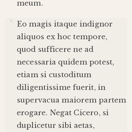
meum
.
Eo
magis
itaque
indignor
aliquos
ex
hoc
tempore
,
quod
sufficere
ne
ad
necessaria
quidem
potest
,
etiam
si
custoditum
diligentissime
fuerit
,
in
supervacua
maiorem
partem
erogare
.
Negat
Cicero
,
si
duplicetur
sibi
aetas
,