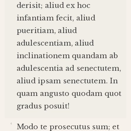
derisit
;
aliud
ex
hoc
infantiam
fecit
,
aliud
pueritiam
,
aliud
adulescentiam
,
aliud
inclinationem
quandam
ab
adulescentia
ad
senectutem
,
aliud
ipsam
senectutem
.
In
quam
angusto
quodam
quot
gradus
posuit
!
Modo
te
prosecutus
sum
;
et