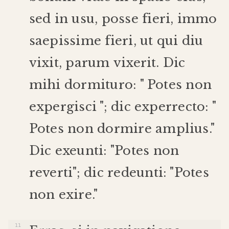
sed
in
usu
,
posse
fieri
,
immo
saepissime
fieri
,
ut
qui
diu
vixit
,
parum
vixerit
.
Dic
mihi
dormituro
: "
Potes
non
expergisci
";
dic
experrecto
: "
Potes
non
dormire
amplius
."
Dic
exeunti
: "
Potes
non
reverti
";
dic
redeunti
: "
Potes
non
exire
."