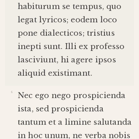
habiturum
se
tempus
,
quo
legat
lyricos
;
eodem
loco
pone
dialecticos
;
tristius
inepti
sunt
.
Illi
ex
professo
lasciviunt
,
hi
agere
ipsos
aliquid
existimant
.
Nec
ego
nego
prospicienda
ista
,
sed
prospicienda
tantum
et
a
limine
salutanda
in
hoc
unum
,
ne
verba
nobis