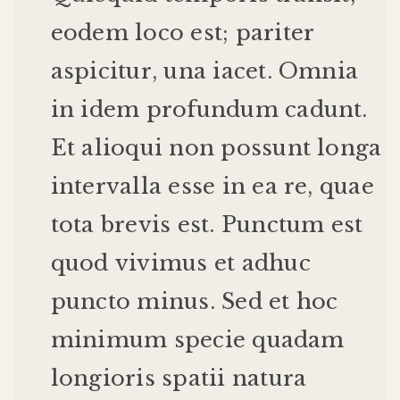
eodem
loco
est
;
pariter
aspicitur
,
una
iacet
.
Omnia
in
idem
profundum
cadunt
.
Et
alioqui
non
possunt
longa
intervalla
esse
in
ea
re
,
quae
tota
brevis
est
.
Punctum
est
quod
vivimus
et
adhuc
puncto
minus
.
Sed
et
hoc
minimum
specie
quadam
longioris
spatii
natura