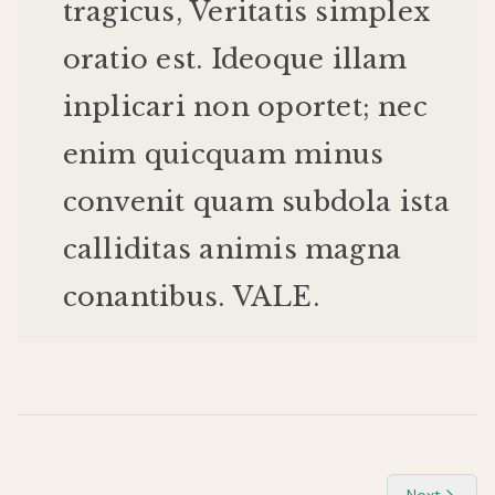
tragicus
,
Veritatis
simplex
oratio
est
.
Ideo
que
illam
inplicari
non
oportet
;
nec
enim
quicquam
minus
convenit
quam
subdola
ista
calliditas
animis
magna
conantibus
.
VALE
.
Next