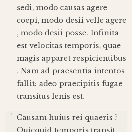
sedi
,
modo
causas
agere
coepi
,
modo
desii
velle
agere
,
modo
desii
posse
.
Infinita
est
velocitas
temporis
,
quae
magis
apparet
respicientibus
.
Nam
ad
praesentia
intentos
fallit
;
adeo
praecipitis
fugae
transitus
lenis
est
.
Causam
huius
rei
quaeris
?
Quicquid
temporis
transit
,