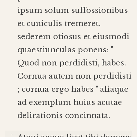
ipsum
solum
suffossionibus
et
cuniculis
tremeret
,
sederem
otiosus
et
eiusmodi
quaestiunculas
ponens
: "
Quod
non
perdidisti
,
habes
.
Cornua
autem
non
perdidisti
;
cornua
ergo
habes
"
alia
que
ad
exemplum
huius
acutae
delirationis
concinnata
.