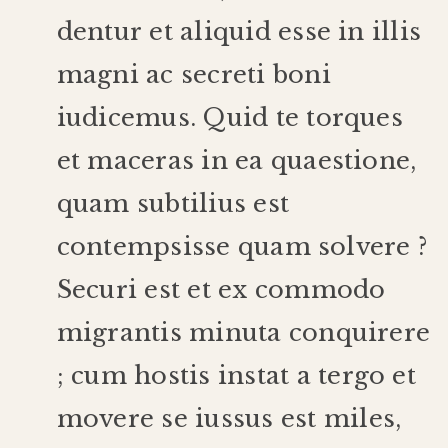
dentur
et
aliquid
esse
in
illis
magni
ac
secreti
boni
iudicemus
.
Quid
te
torques
et
maceras
in
ea
quaestione
,
quam
subtilius
est
contempsisse
quam
solvere
?
Securi
est
et
ex
commodo
migrantis
minuta
conquirere
;
cum
hostis
instat
a
tergo
et
movere
se
iussus
est
miles
,