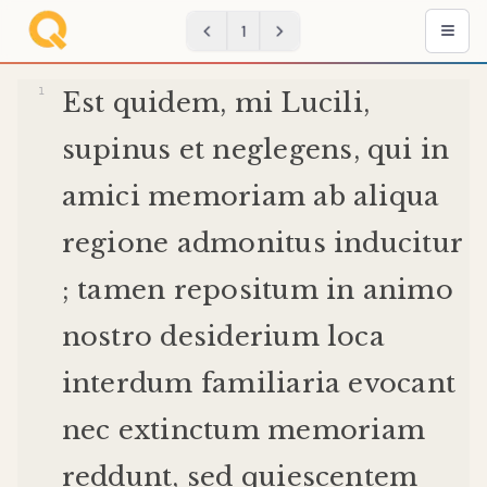
1
Est
quidem
,
mi
Lucili
,
supinus
et
neglegens
,
qui
in
amici
memoriam
ab
aliqua
regione
admonitus
inducitur
;
tamen
repositum
in
animo
nostro
desiderium
loca
interdum
familiaria
evocant
nec
extinctum
memoriam
reddunt
,
sed
quiescentem