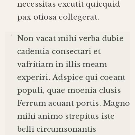
necessitas
excutit
quicquid
pax
otiosa
collegerat
.
Non
vacat
mihi
verba
dubie
cadentia
consectari
et
vafritiam
in
illis
meam
experiri
.
Adspice
qui
coeant
populi
,
quae
moenia
clusis
Ferrum
acuant
portis
.
Magno
mihi
animo
strepitus
iste
belli
circumsonantis