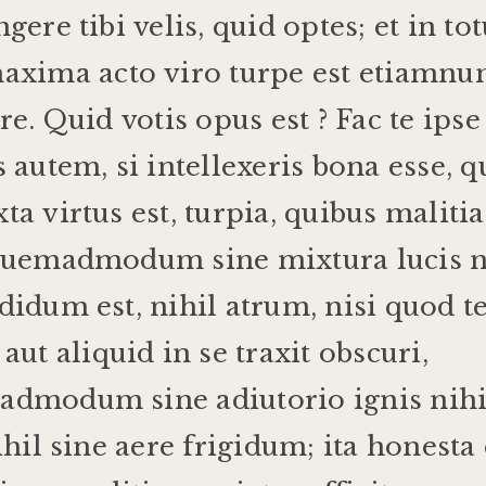
ngere
tibi
velis
,
quid
optes
;
et
in
to
axima
acto
viro
turpe
est
etiamnu
are
.
Quid
votis
opus
est
?
Fac
te
ipse
s
autem
,
si
intellexeris
bona
esse
,
q
xta
virtus
est
,
turpia
,
quibus
malitia
uemadmodum
sine
mixtura
lucis
n
ndidum
est
,
nihil
atrum
,
nisi
quod
t
aut
aliquid
in
se
traxit
obscuri
,
madmodum
sine
adiutorio
ignis
nihi
ihil
sine
aere
frigidum
;
ita
honesta