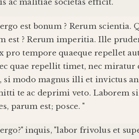
is
ac
malitiae
societas
efficit
.
ergo
est
bonum
?
Rerum
scientia
.
Q
um
est
?
Rerum
imperitia
.
Ille
prude
x
pro
tempore
quaeque
repellet
au
ec
quae
repellit
timet
,
nec
miratur
,
si
modo
magnus
illi
et
invictus
an
itti
te
ac
deprimi
veto
.
Laborem
si
es
,
parum
est
;
posce
. "
ergo
?"
inquis
, "
labor
frivolus
et
sup