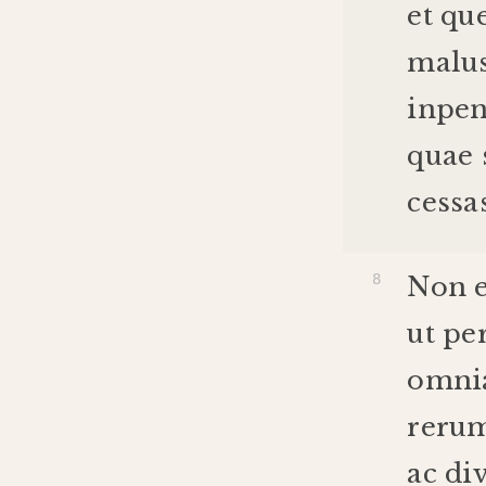
et
qu
malu
inpen
quae
cessa
Non
ut
per
omni
reru
ac
di