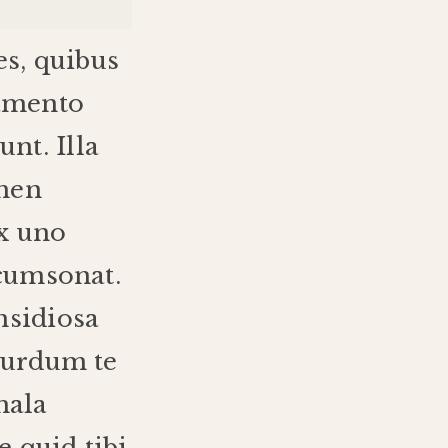
es
,
quibus
amento
runt
.
Illa
men
x
uno
cumsonat
.
nsidiosa
Surdum
te
ala
e
quid
tibi