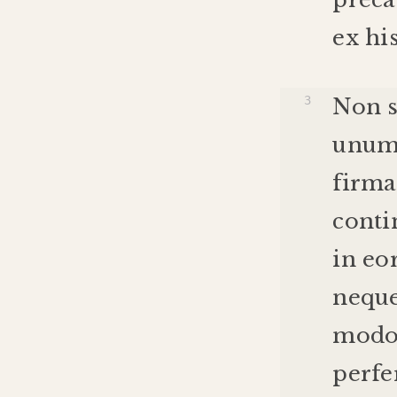
ex
hi
Non
unu
firm
conti
in
eo
nequ
mod
perfe