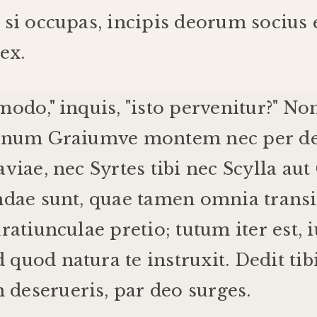
si
occupas
,
incipis
deorum
socius
ex
.
modo
,"
inquis
, "
isto
pervenitur
?"
No
inum
Graium
ve
montem
nec
per
d
aviae
,
nec
Syrtes
tibi
nec
Scylla
aut
ndae
sunt
,
quae
tamen
omnia
transi
ratiunculae
pretio
;
tutum
iter
est
,
d
quod
natura
te
instruxit
.
Dedit
tib
n
deserueris
,
par
deo
surges
.