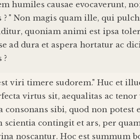
em
humiles
causae
evocaverunt
,
no
s
? "
Non
magis
quam
ille
,
qui
pulch
ditur
,
quoniam
animi
est
ipsa
tole
se
ad
dura
et
aspera
hortatur
ac
dic
s
?
est
viri
timere
sudorem
."
Huc
et
ill
fecta
virtus
sit
,
aequalitas
ac
tenor
a
consonans
sibi
,
quod
non
potest
m
scientia
contingit
et
ars
,
per
qua
vina
noscantur
.
Hoc
est
summum
b