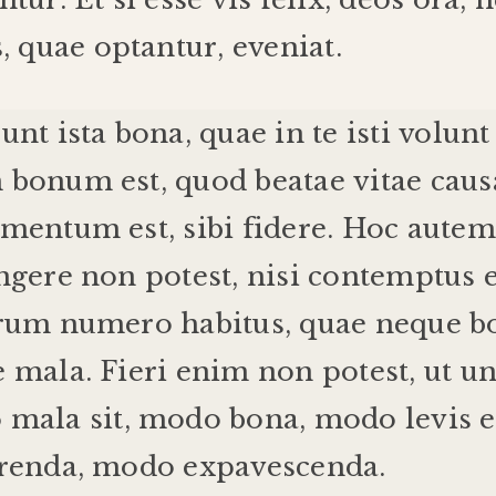
s
,
quae
optantur
,
eveniat
.
sunt
ista
bona
,
quae
in
te
isti
volunt
m
bonum
est
,
quod
beatae
vitae
caus
amentum
est
,
sibi
fidere
.
Hoc
autem
ngere
non
potest
,
nisi
contemptus
rum
numero
habitus
,
quae
neque
b
e
mala
.
Fieri
enim
non
potest
,
ut
un
o
mala
sit
,
modo
bona
,
modo
levis
e
renda
,
modo
expavescenda
.