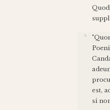
Quod
suppl
"
Quo
Poen
Cand
adeu
procu
est
,
a
si
no