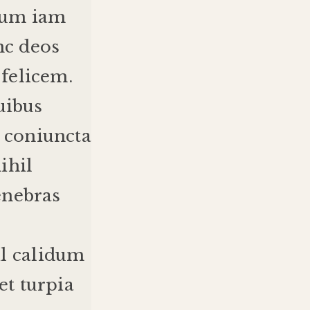
tum
iam
nc
deos
felicem
.
uibus
coniuncta
ihil
enebras
l
calidum
et
turpia