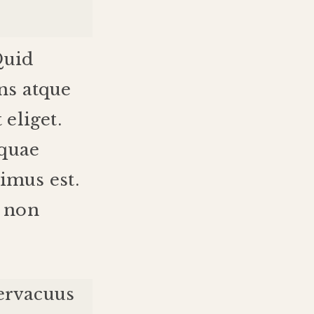
uid
ns
atque
t
eliget
.
quae
imus
est
.
non
ervacuus