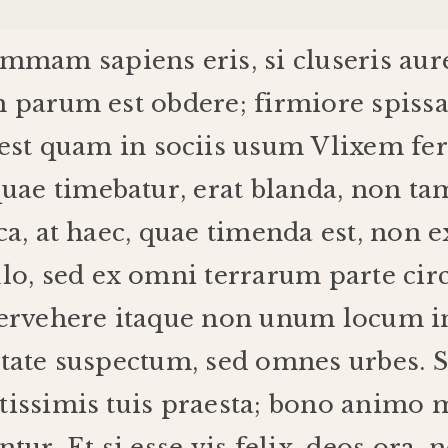
ummam
sapiens
eris
,
si
cluseris
aur
m
parum
est
obdere
;
firmiore
spiss
est
quam
in
sociis
usum
Vlixem
fe
quae
timebatur
,
erat
blanda
,
non
ta
ca
,
at
haec
,
quae
timenda
est
,
non
e
lo
,
sed
ex
omni
terrarum
parte
cir
ervehere
itaque
non
unum
locum
i
tate
suspectum
,
sed
omnes
urbes
.
issimis
tuis
praesta
;
bono
animo
m
ntur
.
Et
si
esse
vis
felix
,
deos
ora
,
n