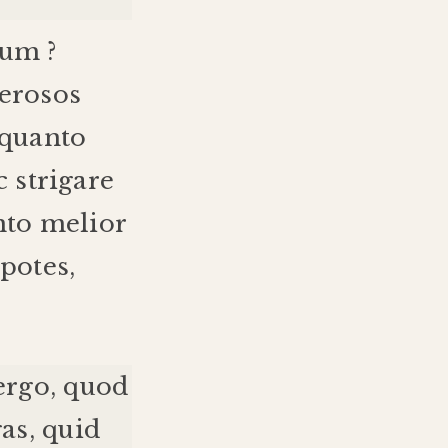
num
?
erosos
quanto
c
strigare
nto
melior
potes
,
ergo
,
quod
gas
,
quid