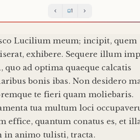
1
sco
Lucilium
meum
;
incipit
,
quem
serat
,
exhibere
.
Sequere
illum
imp
i
,
quo
ad
optima
quaeque
calcatis
aribus
bonis
ibas
.
Non
desidero
ma
orem
que
te
fieri
quam
moliebaris
.
amenta
tua
multum
loci
occupaver
um
effice
,
quantum
conatus
es
,
et
ill
m
in
animo
tulisti
,
tracta
.