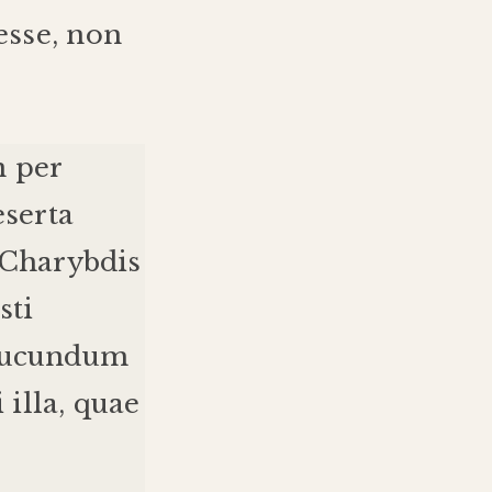
esse
,
non
n
per
eserta
Charybdis
sti
iucundum
i
illa
,
quae