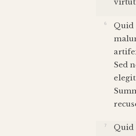
virtut
Quid
mal
artife
Sed
n
elegit
Summ
recus
Quid