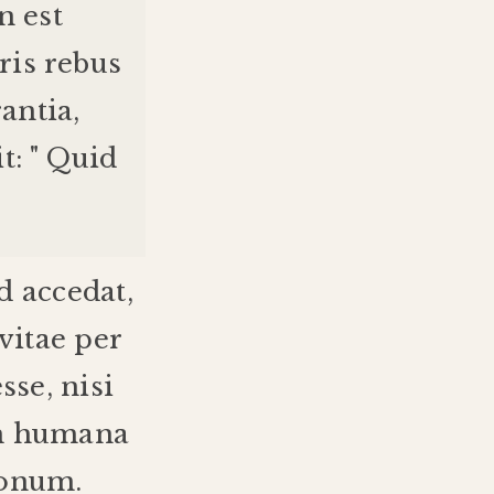
n
est
ris
rebus
rantia
,
it
: "
Quid
ud
accedat
,
vitae
per
esse
,
nisi
m
humana
onum
.