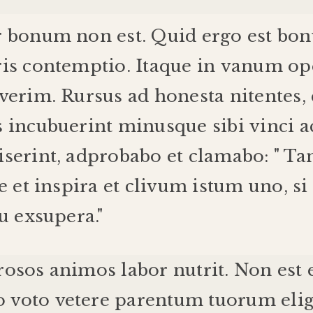
r
bonum
non
est
.
Quid
ergo
est
bo
is
contemptio
.
Itaque
in
vanum
op
averim
.
Rursus
ad
honesta
nitentes
,
s
incubuerint
minus
que
sibi
vinci
a
serint
,
adprobabo
et
clamabo
: "
Ta
e
et
inspira
et
clivum
istum
uno
,
si
tu
exsupera
."
rosos
animos
labor
nutrit
.
Non
est
o
voto
vetere
parentum
tuorum
eli