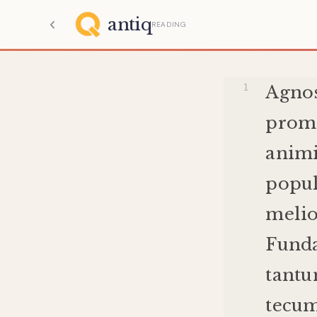
antiq
READING
Agno
promi
anim
popul
meli
Fund
tant
tecu