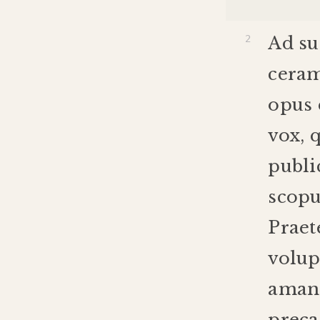
Ad
s
cera
opus
vox
,
publi
scopu
Praet
volup
amant
preca