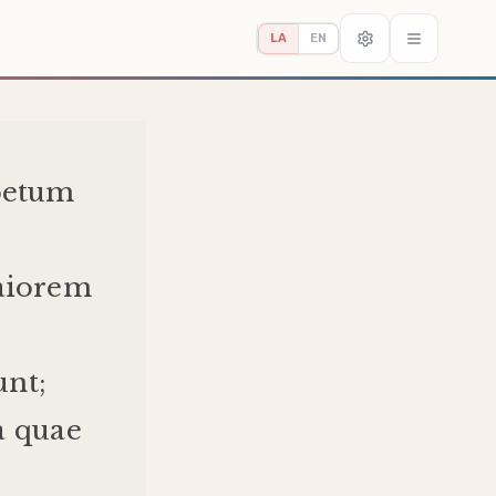
LA
EN
etum
iorem
unt
;
a
quae