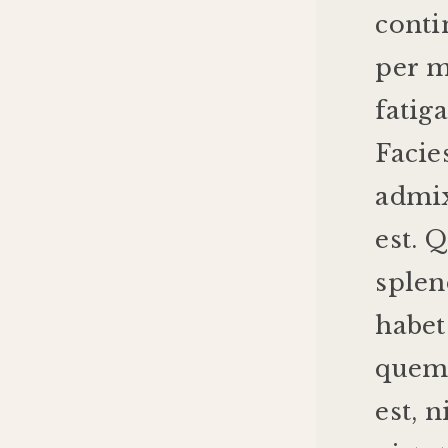
conti
per
m
fatig
Facie
admi
est
.
Q
sple
habet
que
est
,
n