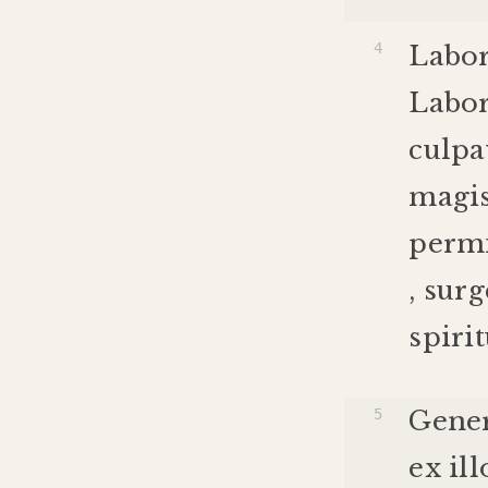
Labo
Labor
culp
magi
permi
,
surg
spiri
Gene
ex
ill