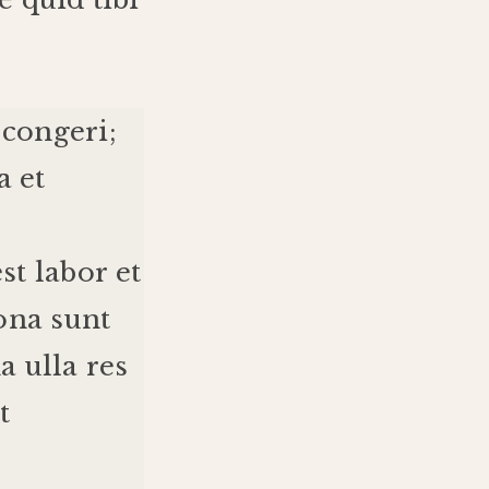
congeri
;
a
et
est
labor
et
ona
sunt
a
ulla
res
t