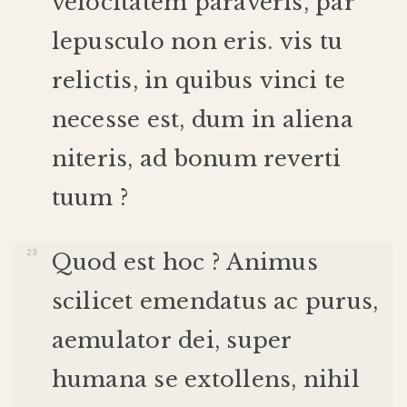
velocitatem
paraveris
,
par
lepusculo
non
eris
.
vis
tu
relictis
,
in
quibus
vinci
te
necesse
est
,
dum
in
aliena
niteris
,
ad
bonum
reverti
tuum
?
Quod
est
hoc
?
Animus
scilicet
emendatus
ac
purus
,
aemulator
dei
,
super
humana
se
extollens
,
nihil