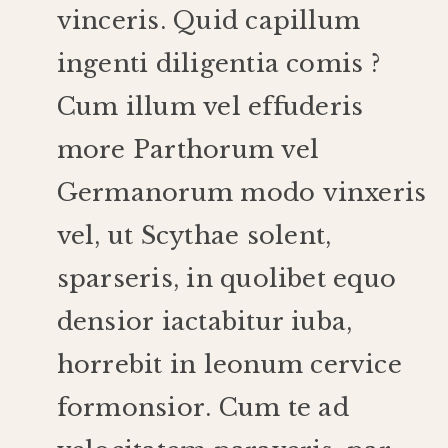
vinceris
.
Quid
capillum
ingenti
diligentia
comis
?
Cum
illum
vel
effuderis
more
Parthorum
vel
Germanorum
modo
vinxeris
vel
,
ut
Scythae
solent
,
sparseris
,
in
quolibet
equo
densior
iactabitur
iuba
,
horrebit
in
leonum
cervice
formonsior
.
Cum
te
ad