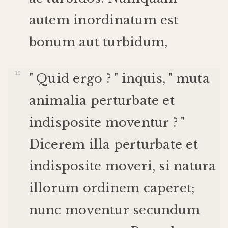
autem
inordinatum
est
bonum
aut
turbidum
,
"
Quid
ergo
? "
inquis
, "
muta
animalia
perturbate
et
indisposite
moventur
? "
Dicerem
illa
perturbate
et
indisposite
moveri
,
si
natura
illorum
ordinem
caperet
;
nunc
moventur
secundum