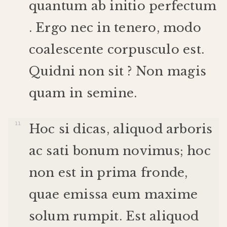
quantum
ab
initio
perfectum
.
Ergo
nec
in
tenero
,
modo
coalescente
corpusculo
est
.
Quidni
non
sit
?
Non
magis
quam
in
semine
.
Hoc
si
dicas
,
aliquod
arboris
ac
sati
bonum
novimus
;
hoc
non
est
in
prima
fronde
,
quae
emissa
eum
maxime
solum
rumpit
.
Est
aliquod