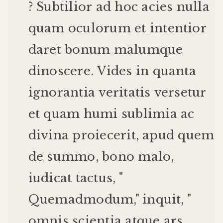
?
Subtilior
ad
hoc
acies
nulla
quam
oculorum
et
intentior
daret
bonum
malum
que
dinoscere
.
Vides
in
quanta
ignorantia
veritatis
versetur
et
quam
humi
sublimia
ac
divina
proiecerit
,
apud
quem
de
summo
,
bono
malo
,
iudicat
tactus
, "
Quemadmodum
,"
inquit
, "
omnis
scientia
atque
ars