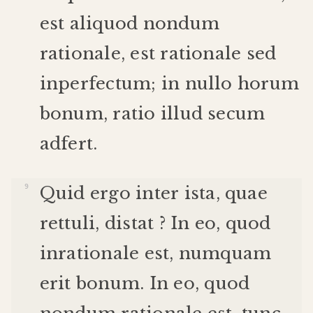
est
aliquod
nondum
rationale
,
est
rationale
sed
inperfectum
;
in
nullo
horum
bonum
,
ratio
illud
secum
adfert
.
Quid
ergo
inter
ista
,
quae
rettuli
,
distat
?
In
eo
,
quod
inrationale
est
,
numquam
erit
bonum
.
In
eo
,
quod