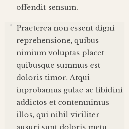
offendit
sensum
.
Praeterea
non
essent
digni
reprehensione
,
quibus
nimium
voluptas
placet
quibus
que
summus
est
doloris
timor
.
Atqui
inprobamus
gulae
ac
libidini
addictos
et
contemnimus
illos
,
qui
nihil
viriliter
ausuri
sunt
doloris
metu
.