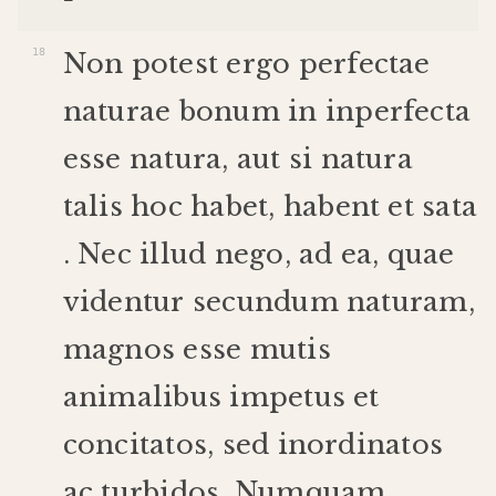
Non
potest
ergo
perfectae
naturae
bonum
in
inperfecta
esse
natura
,
aut
si
natura
talis
hoc
habet
,
habent
et
sata
.
Nec
illud
nego
,
ad
ea
,
quae
videntur
secundum
naturam
,
magnos
esse
mutis
animalibus
impetus
et
concitatos
,
sed
inordinatos
ac
turbidos
.
Numquam