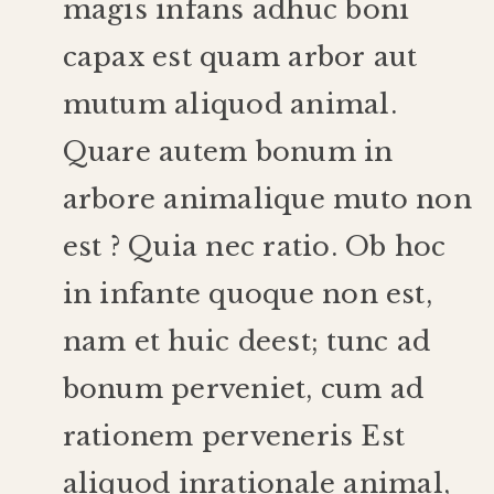
magis
infans
adhuc
boni
capax
est
quam
arbor
aut
mutum
aliquod
animal
.
Quare
autem
bonum
in
arbore
animali
que
muto
non
est
?
Quia
nec
ratio
.
Ob
hoc
in
infante
quoque
non
est
,
nam
et
huic
deest
;
tunc
ad
bonum
perveniet
,
cum
ad
rationem
perveneris
Est
aliquod
inrationale
animal
,