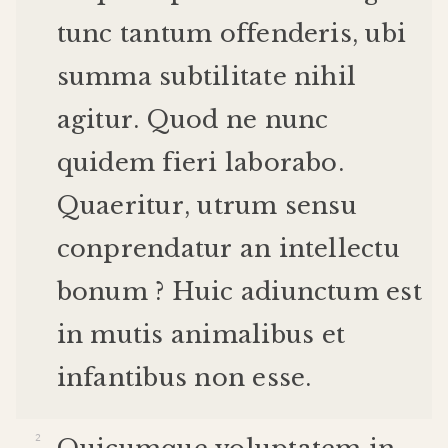
tunc
tantum
offenderis
,
ubi
summa
subtilitate
nihil
agitur
.
Quod
ne
nunc
quidem
fieri
laborabo
.
Quaeritur
,
utrum
sensu
conprendatur
an
intellectu
bonum
?
Huic
adiunctum
est
in
mutis
animalibus
et
infantibus
non
esse
.