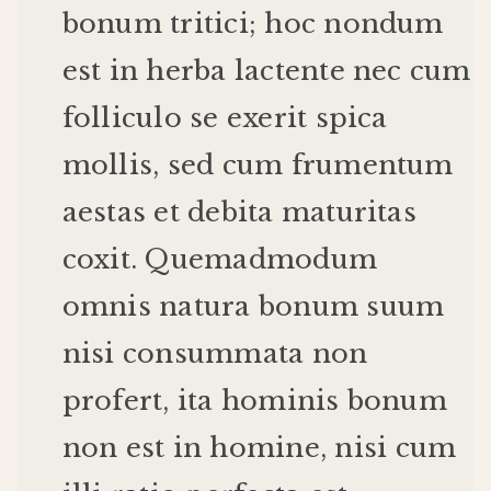
bonum
tritici
;
hoc
nondum
est
in
herba
lactente
nec
cum
folliculo
se
exerit
spica
mollis
,
sed
cum
frumentum
aestas
et
debita
maturitas
coxit
.
Quemadmodum
omnis
natura
bonum
suum
nisi
consummata
non
profert
,
ita
hominis
bonum
non
est
in
homine
,
nisi
cum