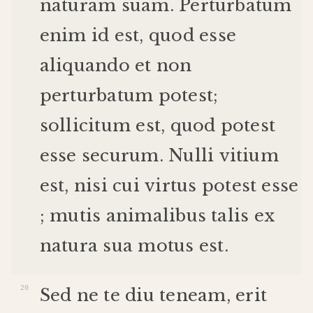
naturam
suam
.
Perturbatum
enim
id
est
,
quod
esse
aliquando
et
non
perturbatum
potest
;
sollicitum
est
,
quod
potest
esse
securum
.
Nulli
vitium
est
,
nisi
cui
virtus
potest
esse
;
mutis
animalibus
talis
ex
natura
sua
motus
est
.
Sed
ne
te
diu
teneam
,
erit