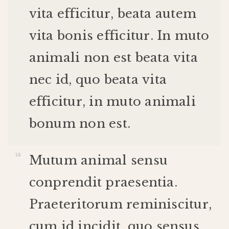
vita
efficitur
,
beata
autem
vita
bonis
efficitur
.
In
muto
animali
non
est
beata
vita
nec
id
,
quo
beata
vita
efficitur
,
in
muto
animali
bonum
non
est
.
Mutum
animal
sensu
conprendit
praesentia
.
Praeteritorum
reminiscitur
,
cum
id
incidit
,
quo
sensus