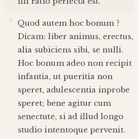
illi
ratio
perfecta
est
.
Quod
autem
hoc
bonum
?
Dicam
:
liber
animus
,
erectus
,
alia
subiciens
sibi
,
se
nulli
.
Hoc
bonum
adeo
non
recipit
infantia
,
ut
pueritia
non
speret
,
adulescentia
inprobe
speret
;
bene
agitur
cum
senectute
,
si
ad
illud
longo
studio
intento
que
pervenit
.