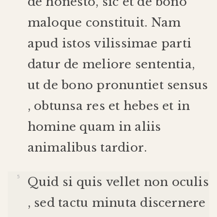
de
honesto
,
sic
et
de
bono
malo
que
constituit
.
Nam
apud
istos
vilissimae
parti
datur
de
meliore
sententia
,
ut
de
bono
pronuntiet
sensus
,
obtunsa
res
et
hebes
et
in
homine
quam
in
aliis
animalibus
tardior
.
Quid
si
quis
vellet
non
oculis
,
sed
tactu
minuta
discernere