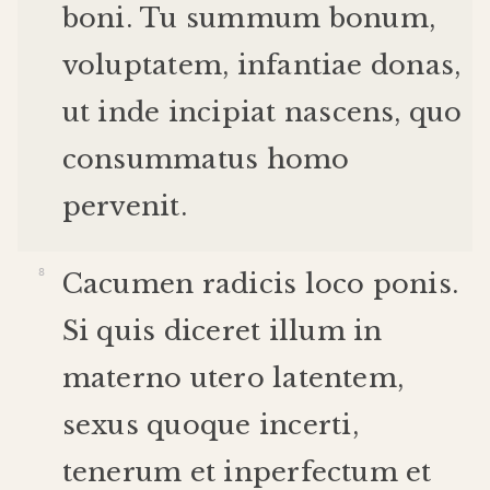
boni
.
Tu
summum
bonum
,
voluptatem
,
infantiae
donas
,
ut
inde
incipiat
nascens
,
quo
consummatus
homo
pervenit
.
Cacumen
radicis
loco
ponis
.
Si
quis
diceret
illum
in
materno
utero
latentem
,
sexus
quoque
incerti
,
tenerum
et
inperfectum
et