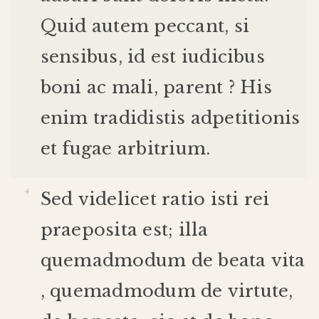
Quid
autem
peccant
,
si
sensibus
,
id
est
iudicibus
boni
ac
mali
,
parent
?
His
enim
tradidistis
adpetitionis
et
fugae
arbitrium
.
Sed
videlicet
ratio
isti
rei
praeposita
est
;
illa
quemadmodum
de
beata
vita
,
quemadmodum
de
virtute
,