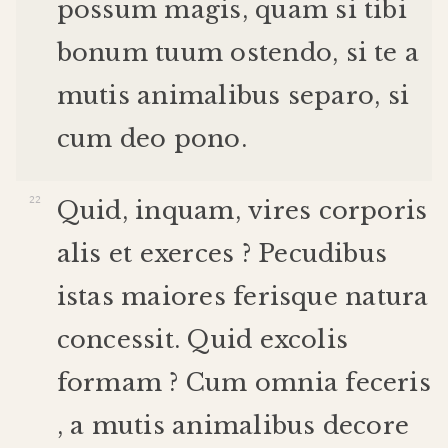
possum
magis
,
quam
si
tibi
bonum
tuum
ostendo
,
si
te
a
mutis
animalibus
separo
,
si
cum
deo
pono
.
Quid
,
inquam
,
vires
corporis
alis
et
exerces
?
Pecudibus
istas
maiores
feris
que
natura
concessit
.
Quid
excolis
formam
?
Cum
omnia
feceris
,
a
mutis
animalibus
decore