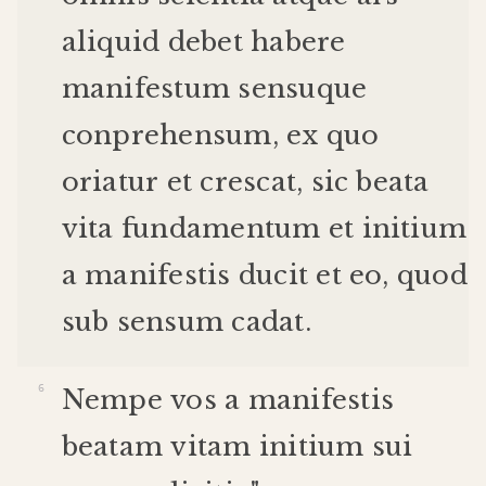
aliquid
debet
habere
manifestum
sensu
que
conprehensum
,
ex
quo
oriatur
et
crescat
,
sic
beata
vita
fundamentum
et
initium
a
manifestis
ducit
et
eo
,
quod
sub
sensum
cadat
.
Nempe
vos
a
manifestis
beatam
vitam
initium
sui