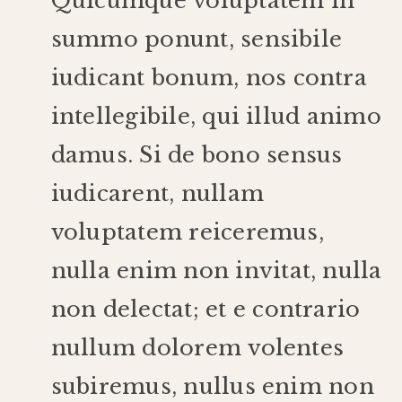
Quicumque
voluptatem
in
summo
ponunt
,
sensibile
iudicant
bonum
,
nos
contra
intellegibile
,
qui
illud
animo
damus
.
Si
de
bono
sensus
iudicarent
,
nullam
voluptatem
reiceremus
,
nulla
enim
non
invitat
,
nulla
non
delectat
;
et
e
contrario
nullum
dolorem
volentes
subiremus
,
nullus
enim
non