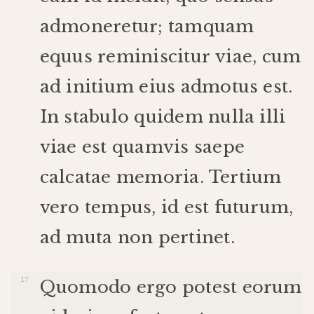
admoneretur
;
tamquam
equus
reminiscitur
viae
,
cum
ad
initium
eius
admotus
est
.
In
stabulo
quidem
nulla
illi
viae
est
quamvis
saepe
calcatae
memoria
.
Tertium
vero
tempus
,
id
est
futurum
,
ad
muta
non
pertinet
.
Quomodo
ergo
potest
eorum