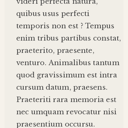
videri
perfecta
natura
,
quibus
usus
perfecti
temporis
non
est
?
Tempus
enim
tribus
partibus
constat
,
praeterito
,
praesente
,
venturo
.
Animalibus
tantum
quod
gravissimum
est
intra
cursum
datum
,
praesens
.
Praeteriti
rara
memoria
est
nec
umquam
revocatur
nisi
praesentium
occursu
.