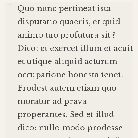
Quo
nunc
pertineat
ista
disputatio
quaeris
,
et
quid
animo
tuo
profutura
sit
?
Dico
:
et
exercet
illum
et
acuit
et
utique
aliquid
acturum
occupatione
honesta
tenet
.
Prodest
autem
etiam
quo
moratur
ad
prava
properantes
.
Sed
et
illud
dico
:
nullo
modo
prodesse