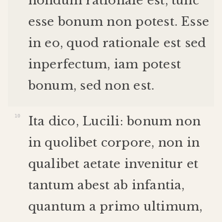
nondum
rationale
est
,
tunc
esse
bonum
non
potest
.
Esse
in
eo
,
quod
rationale
est
sed
inperfectum
,
iam
potest
bonum
,
sed
non
est
.
Ita
dico
,
Lucili
:
bonum
non
in
quolibet
corpore
,
non
in
qualibet
aetate
invenitur
et
tantum
abest
ab
infantia
,
quantum
a
primo
ultimum
,