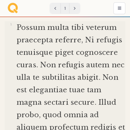
1
Possum
multa
tibi
veterum
praecepta
referre
,
Ni
refugis
tenuis
que
piget
cognoscere
curas
.
Non
refugis
autem
nec
ulla
te
subtilitas
abigit
.
Non
est
elegantiae
tuae
tam
magna
sectari
secure
.
Illud
probo
,
quod
omnia
ad
aliquem
profectum
redigis
et