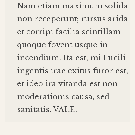
Nam
etiam
maximum
solida
non
receperunt
;
rursus
arida
et
corripi
facilia
scintillam
quoque
fovent
usque
in
incendium
.
Ita
est
,
mi
Lucili
,
ingentis
irae
exitus
furor
est
,
et
ideo
ira
vitanda
est
non
moderationis
causa
,
sed
sanitatis
.
VALE
.