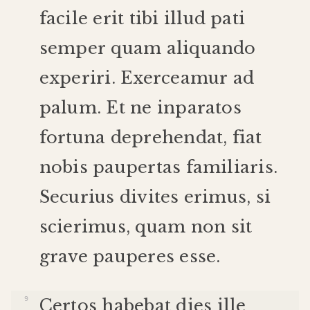
facile
erit
tibi
illud
pati
semper
quam
aliquando
experiri
.
Exerceamur
ad
palum
.
Et
ne
inparatos
fortuna
deprehendat
,
fiat
nobis
paupertas
familiaris
.
Securius
divites
erimus
,
si
scierimus
,
quam
non
sit
grave
pauperes
esse
.
Certos
habebat
dies
ille