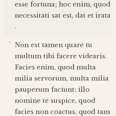
esse
fortuna
;
hoc
enim
,
quod
necessitati
sat
est
,
dat
et
irata
.
Non
est
tamen
quare
tu
multum
tibi
facere
videaris
.
Facies
enim
,
quod
multa
milia
servorum
,
multa
milia
pauperum
faciunt
;
illo
nomine
te
suspice
,
quod
facies
non
coactus
,
quod
tam