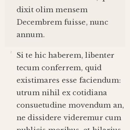
dixit
olim
mensem
Decembrem
fuisse
,
nunc
annum
.
Si
te
hic
haberem
,
libenter
tecum
conferrem
,
quid
existimares
esse
faciendum
:
utrum
nihil
ex
cotidiana
consuetudine
movendum
an
,
ne
dissidere
videremur
cum