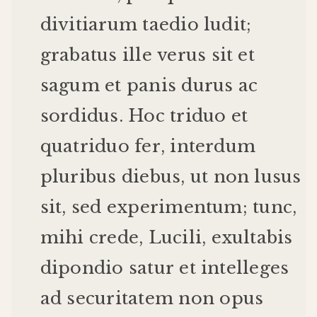
divitiarum
taedio
ludit
;
grabatus
ille
verus
sit
et
sagum
et
panis
durus
ac
sordidus
.
Hoc
triduo
et
quatriduo
fer
,
interdum
pluribus
diebus
,
ut
non
lusus
sit
,
sed
experimentum
;
tunc
,
mihi
crede
,
Lucili
,
exultabis
dipondio
satur
et
intelleges
ad
securitatem
non
opus