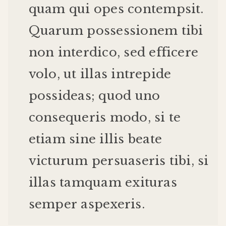
quam
qui
opes
contempsit
.
Quarum
possessionem
tibi
non
interdico
,
sed
efficere
volo
,
ut
illas
intrepide
possideas
;
quod
uno
consequeris
modo
,
si
te
etiam
sine
illis
beate
victurum
persuaseris
tibi
,
si
illas
tamquam
exituras
semper
aspexeris
.