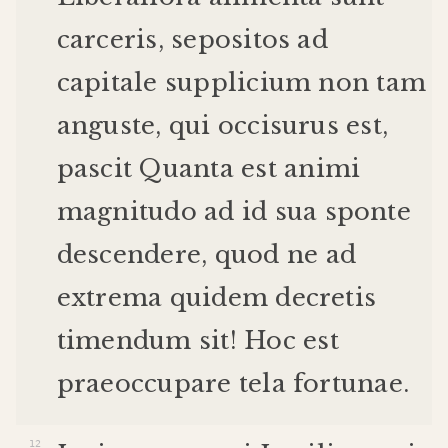
carceris
,
sepositos
ad
capitale
supplicium
non
tam
anguste
,
qui
occisurus
est
,
pascit
Quanta
est
animi
magnitudo
ad
id
sua
sponte
descendere
,
quod
ne
ad
extrema
quidem
decretis
timendum
sit
!
Hoc
est
praeoccupare
tela
fortunae
.