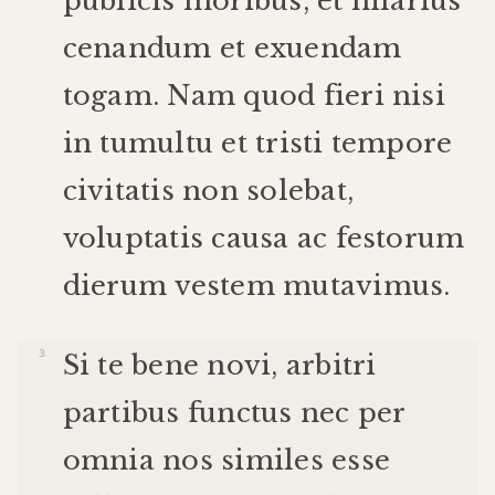
publicis
moribus
,
et
hilarius
cenandum
et
exuendam
togam
.
Nam
quod
fieri
nisi
in
tumultu
et
tristi
tempore
civitatis
non
solebat
,
voluptatis
causa
ac
festorum
dierum
vestem
mutavimus
.
Si
te
bene
novi
,
arbitri
partibus
functus
nec
per
omnia
nos
similes
esse