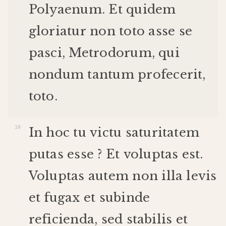
Polyaenum
.
Et
quidem
gloriatur
non
toto
asse
se
pasci
,
Metrodorum
,
qui
nondum
tantum
profecerit
,
toto
.
In
hoc
tu
victu
saturitatem
putas
esse
?
Et
voluptas
est
.
Voluptas
autem
non
illa
levis
et
fugax
et
subinde
reficienda
,
sed
stabilis
et