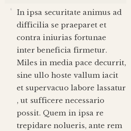
In
ipsa
securitate
animus
ad
difficilia
se
praeparet
et
contra
iniurias
fortunae
inter
beneficia
firmetur
.
Miles
in
media
pace
decurrit
,
sine
ullo
hoste
vallum
iacit
et
supervacuo
labore
lassatur
,
ut
sufficere
necessario
possit
.
Quem
in
ipsa
re
trepidare
nolueris
,
ante
rem