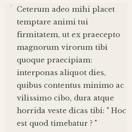
Ceterum
adeo
mihi
placet
temptare
animi
tui
firmitatem
,
ut
ex
praecepto
magnorum
virorum
tibi
quoque
praecipiam
:
interponas
aliquot
dies
,
quibus
contentus
minimo
ac
vilissimo
cibo
,
dura
atque
horrida
veste
dicas
tibi
: "
Hoc
est
quod
timebatur
? "