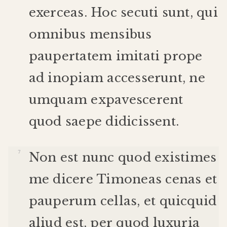
exerceas
.
Hoc
secuti
sunt
,
qui
omnibus
mensibus
paupertatem
imitati
prope
ad
inopiam
accesserunt
,
ne
umquam
expavescerent
quod
saepe
didicissent
.
Non
est
nunc
quod
existimes
me
dicere
Timoneas
cenas
et
pauperum
cellas
,
et
quicquid
aliud
est
,
per
quod
luxuria