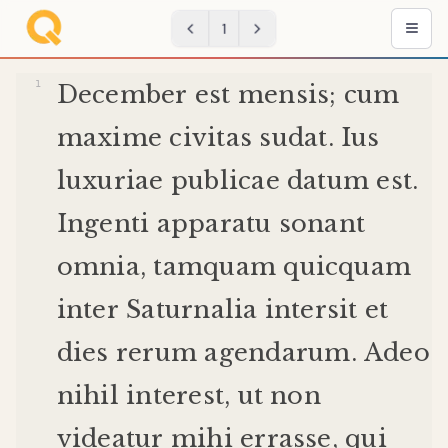
1
December
est
mensis
;
cum
maxime
civitas
sudat
.
Ius
luxuriae
publicae
datum
est
.
Ingenti
apparatu
sonant
omnia
,
tamquam
quicquam
inter
Saturnalia
intersit
et
dies
rerum
agendarum
.
Adeo
nihil
interest
,
ut
non
videatur
mihi
errasse
,
qui