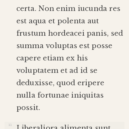
certa
.
Non
enim
iucunda
res
est
aqua
et
polenta
aut
frustum
hordeacei
panis
,
sed
summa
voluptas
est
posse
capere
etiam
ex
his
voluptatem
et
ad
id
se
deduxisse
,
quod
eripere
nulla
fortunae
iniquitas
possit
.
Liberaliora
alimenta
sunt