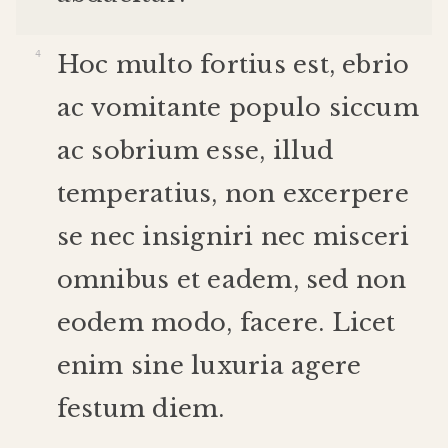
Hoc
multo
fortius
est
,
ebrio
ac
vomitante
populo
siccum
ac
sobrium
esse
,
illud
temperatius
,
non
excerpere
se
nec
insigniri
nec
misceri
omnibus
et
eadem
,
sed
non
eodem
modo
,
facere
.
Licet
enim
sine
luxuria
agere
festum
diem
.