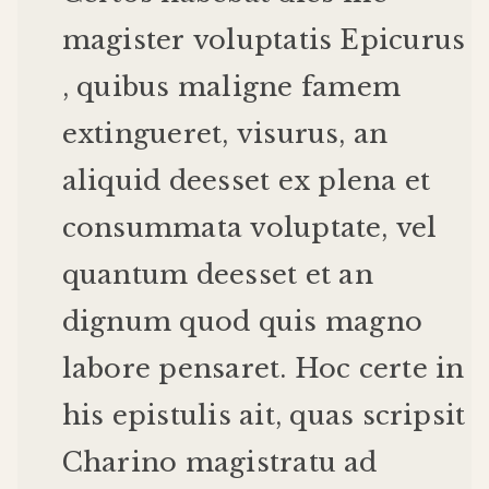
magister
voluptatis
Epicurus
,
quibus
maligne
famem
extingueret
,
visurus
,
an
aliquid
deesset
ex
plena
et
consummata
voluptate
,
vel
quantum
deesset
et
an
dignum
quod
quis
magno
labore
pensaret
.
Hoc
certe
in
his
epistulis
ait
,
quas
scripsit
Charino
magistratu
ad