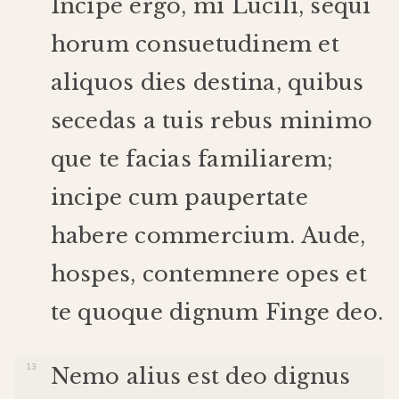
Incipe
ergo
,
mi
Lucili
,
sequi
horum
consuetudinem
et
aliquos
dies
destina
,
quibus
secedas
a
tuis
rebus
minimo
que
te
facias
familiarem
;
incipe
cum
paupertate
habere
commercium
.
Aude
,
hospes
,
contemnere
opes
et
te
quoque
dignum
Finge
deo
.
Nemo
alius
est
deo
dignus