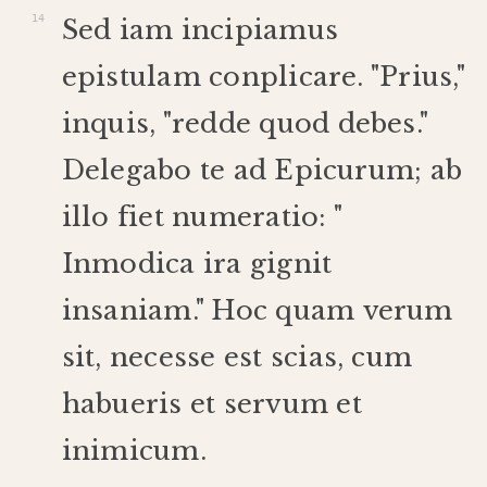
Sed
iam
incipiamus
epistulam
conplicare
. "
Prius
,"
inquis
, "
redde
quod
debes
."
Delegabo
te
ad
Epicurum
;
ab
illo
fiet
numeratio
: "
Inmodica
ira
gignit
insaniam
."
Hoc
quam
verum
sit
,
necesse
est
scias
,
cum
habueris
et
servum
et
inimicum
.