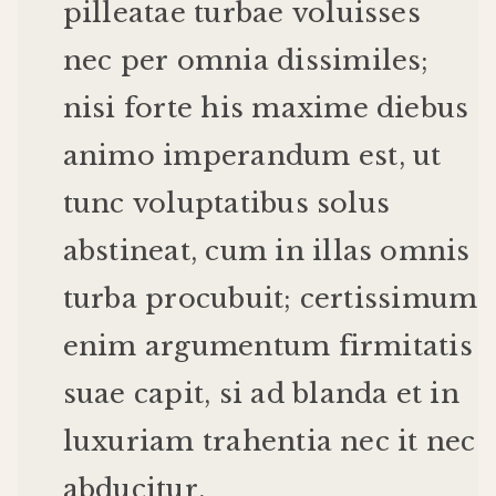
pilleatae
turbae
voluisses
nec
per
omnia
dissimiles
;
nisi
forte
his
maxime
diebus
animo
imperandum
est
,
ut
tunc
voluptatibus
solus
abstineat
,
cum
in
illas
omnis
turba
procubuit
;
certissimum
enim
argumentum
firmitatis
suae
capit
,
si
ad
blanda
et
in
luxuriam
trahentia
nec
it
nec
abducitur
.