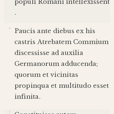
populi
Romani
intellexissent
.
Paucis
ante
diebus
ex
his
castris
Atrebatem
Commium
discessisse
ad
auxilia
Germanorum
adducenda
;
quorum
et
vicinitas
propinqua
et
multitudo
esset
infinita
.