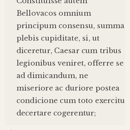
Constituisse
autem
Bellovacos
omnium
principum
consensu
,
summa
plebis
cupiditate
,
si
,
ut
diceretur
,
Caesar
cum
tribus
legionibus
veniret
,
offerre
se
ad
dimicandum
,
ne
miseriore
ac
duriore
postea
condicione
cum
toto
exercitu
decertare
cogerentur
;