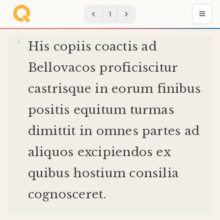
1
His
copiis
coactis
ad
Bellovacos
proficiscitur
castris
que
in
eorum
finibus
positis
equitum
turmas
dimittit
in
omnes
partes
ad
aliquos
excipiendos
ex
quibus
hostium
consilia
cognosceret
.