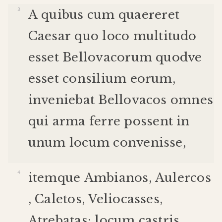
A
quibus
cum
quaereret
Caesar
quo
loco
multitudo
esset
Bellovacorum
quodve
esset
consilium
eorum
,
inveniebat
Bellovacos
omnes
qui
arma
ferre
possent
in
unum
locum
convenisse
,
item
que
Ambianos
,
Aulercos
,
Caletos
,
Veliocasses
,
Atrebatas
;
locum
castris