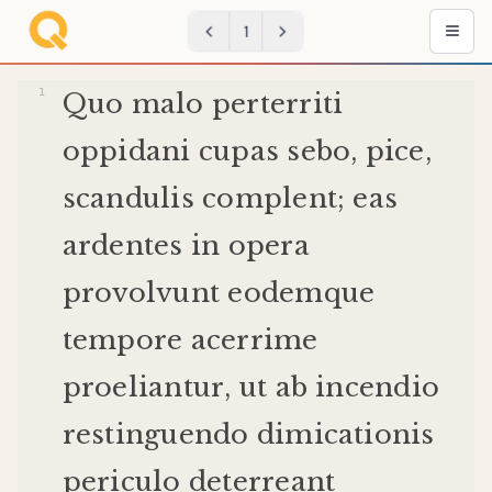
1
Quo
malo
perterriti
oppidani
cupas
sebo
,
pice
,
scandulis
complent
;
eas
ardentes
in
opera
provolvunt
eodem
que
tempore
acerrime
proeliantur
,
ut
ab
incendio
restinguendo
dimicationis
periculo
deterreant