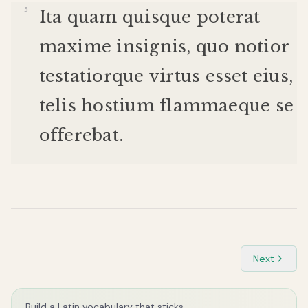
Ita
quam
quisque
poterat
maxime
insignis
,
quo
notior
testatior
que
virtus
esset
eius
,
telis
hostium
flammae
que
se
offerebat
.
Next
Build a Latin vocabulary that sticks.