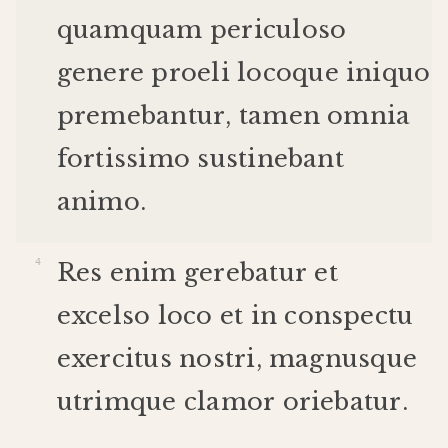
quamquam
periculoso
genere
proeli
loco
que
iniquo
premebantur
,
tamen
omnia
fortissimo
sustinebant
animo
.
Res
enim
gerebatur
et
excelso
loco
et
in
conspectu
exercitus
nostri
,
magnus
que
utrimque
clamor
oriebatur
.