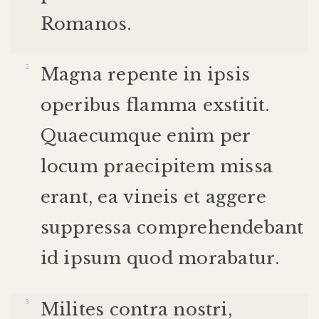
Romanos
.
Magna
repente
in
ipsis
operibus
flamma
exstitit
.
Quaecumque
enim
per
locum
praecipitem
missa
erant
,
ea
vineis
et
aggere
suppressa
comprehendebant
id
ipsum
quod
morabatur
.
Milites
contra
nostri
,