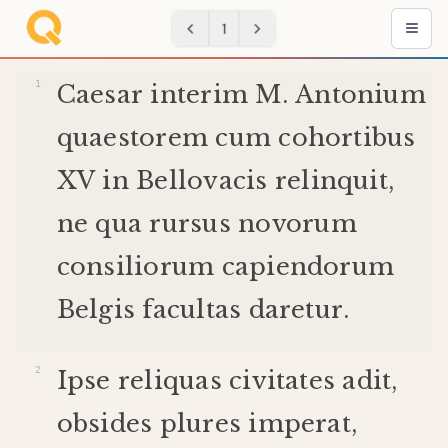
1
Caesar
interim
M
.
Antonium
quaestorem
cum
cohortibus
XV
in
Bellovacis
relinquit
,
ne
qua
rursus
novorum
consiliorum
capiendorum
Belgis
facultas
daretur
.
Ipse
reliquas
civitates
adit
,
obsides
plures
imperat
,