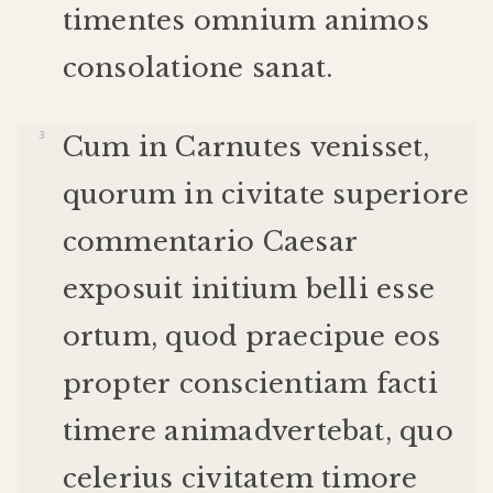
timentes
omnium
animos
consolatione
sanat
.
Cum
in
Carnutes
venisset
,
quorum
in
civitate
superiore
commentario
Caesar
exposuit
initium
belli
esse
ortum
,
quod
praecipue
eos
propter
conscientiam
facti
timere
animadvertebat
,
quo
celerius
civitatem
timore