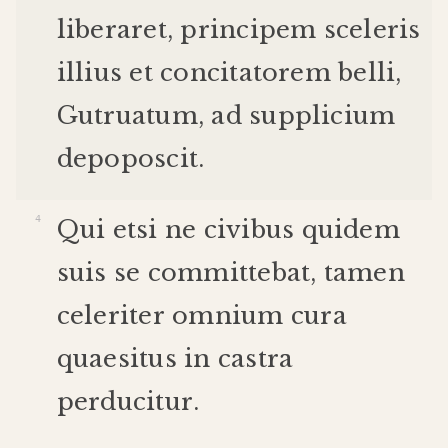
liberaret
,
principem
sceleris
illius
et
concitatorem
belli
,
Gutruatum
,
ad
supplicium
depoposcit
.
Qui
etsi
ne
civibus
quidem
suis
se
committebat
,
tamen
celeriter
omnium
cura
quaesitus
in
castra
perducitur
.