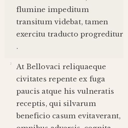
flumine
impeditum
transitum
videbat
,
tamen
exercitu
traducto
progreditur
.
At
Bellovaci
reliquae
que
civitates
repente
ex
fuga
paucis
atque
his
vulneratis
receptis
,
qui
silvarum
beneficio
casum
evitaverant
,