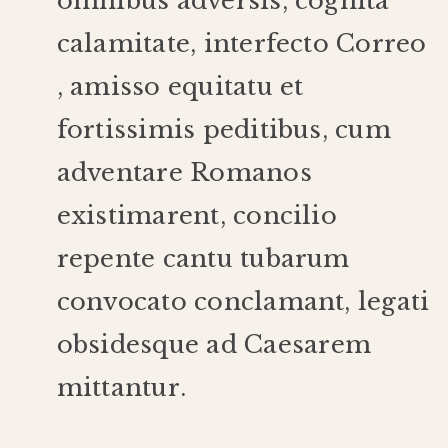
omnibus
adversis
,
cognita
calamitate
,
interfecto
Correo
,
amisso
equitatu
et
fortissimis
peditibus
,
cum
adventare
Romanos
existimarent
,
concilio
repente
cantu
tubarum
convocato
conclamant
,
legati
obsides
que
ad
Caesarem
mittantur
.