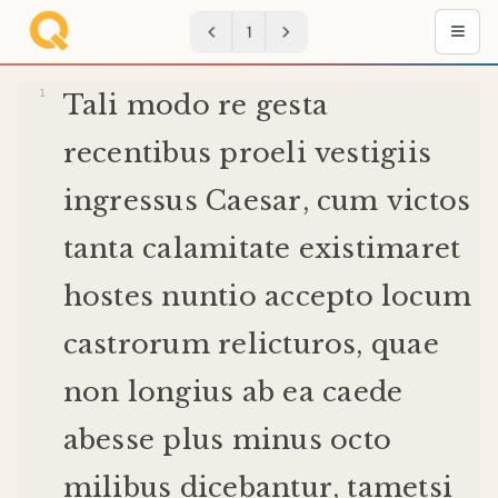
1
Tali
modo
re
gesta
recentibus
proeli
vestigiis
ingressus
Caesar
,
cum
victos
tanta
calamitate
existimaret
hostes
nuntio
accepto
locum
castrorum
relicturos
,
quae
non
longius
ab
ea
caede
abesse
plus
minus
octo
milibus
dicebantur
,
tametsi