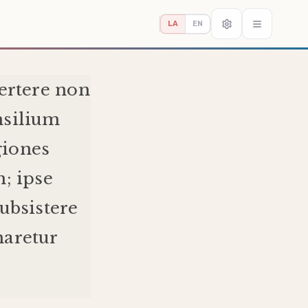
LA
EN
ertere
non
nsilium
giones
m
;
ipse
ubsistere
naretur