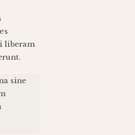
m
s
es
i
liberam
erunt
.
na
sine
em
a