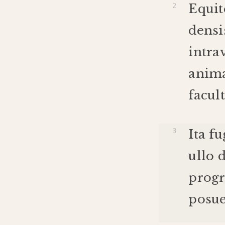
Equit
dens
intra
anima
facul
Ita
fu
ullo
progr
posu