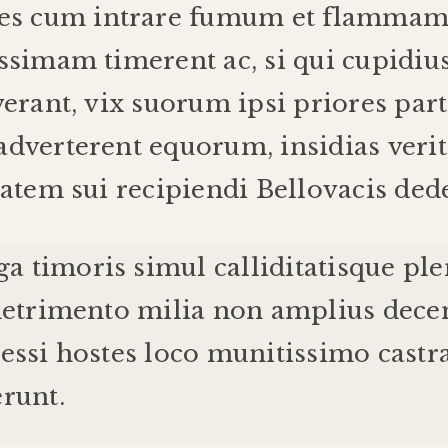
es
cum
intrare
fumum
et
flamma
issimam
timerent
ac
,
si
qui
cupidiu
verant
,
vix
suorum
ipsi
priores
part
dverterent
equorum
,
insidias
verit
tatem
sui
recipiendi
Bellovacis
ded
ga
timoris
simul
calliditatis
que
ple
detrimento
milia
non
amplius
dec
essi
hostes
loco
munitissimo
castr
erunt
.