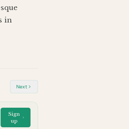
es
que
s
in
Next
Sign
up