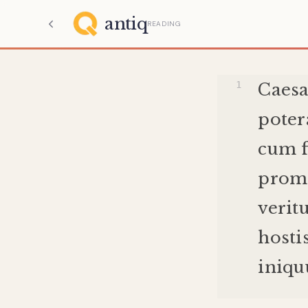
antiq
READING
Caesa
poter
cum
prom
verit
hosti
iniq