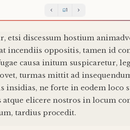
1
r
,
etsi
discessum
hostium
animadv
at
incendiis
oppositis
,
tamen
id
co
fugae
causa
initum
suspicaretur
,
le
ovet
,
turmas
mittit
ad
insequendu
us
insidias
,
ne
forte
in
eodem
loco
s
s
atque
elicere
nostros
in
locum
co
uum
,
tardius
procedit
.