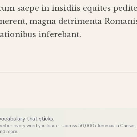
cum
saepe
in
insidiis
equites
pedit
nerent
,
magna
detrimenta
Romani
ationibus
inferebant
.
 vocabulary that sticks.
ember every word you learn — across 50,000+ lemmas in Caesar,
and more.