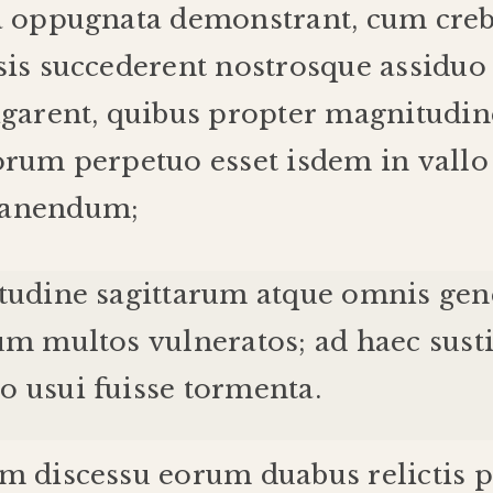
a
oppugnata
demonstrant
,
cum
cre
sis
succederent
nostros
que
assiduo
igarent
,
quibus
propter
magnitudi
rorum
perpetuo
esset
isdem
in
vallo
anendum
;
tudine
sagittarum
atque
omnis
gen
rum
multos
vulneratos
;
ad
haec
sust
o
usui
fuisse
tormenta
.
um
discessu
eorum
duabus
relictis
p