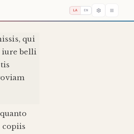
LA
EN
issis
,
qui
iure
belli
tis
goviam
quanto
s
copiis