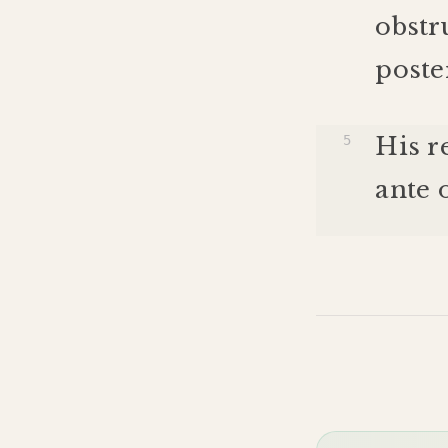
obstr
post
His
r
ante