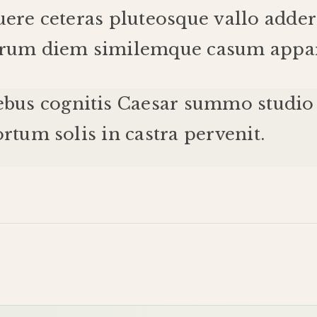
uere
ceteras
pluteos
que
vallo
adder
erum
diem
similem
que
casum
appa
ebus
cognitis
Caesar
summo
studio
ortum
solis
in
castra
pervenit
.