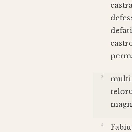
castr
defes
defat
cast
perm
multi
telo
magn
Fabi