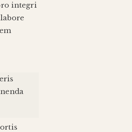
bro
integri
labore
nem
eris
inenda
ortis