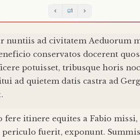
1
r
nuntiis
ad
civitatem
Aeduorum
m
eneficio
conservatos
docerent
quos
ficere
potuisset
,
tribus
que
horis
noc
itui
ad
quietem
datis
castra
ad
Ger
t
.
o
fere
itinere
equites
a
Fabio
missi
,
periculo
fuerit
,
exponunt
.
Summi