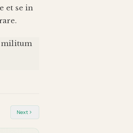
e
et
se
in
rare
.
militum
Next