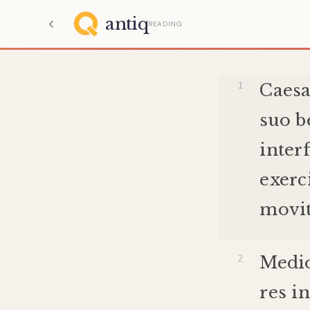
antiq
READING
Caesa
suo
b
inter
exerc
movi
Medi
res
in