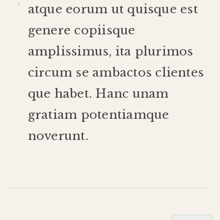
atque
eorum
ut
quisque
est
genere
copiis
que
amplissimus
,
ita
plurimos
circum
se
ambactos
clientes
que
habet
.
Hanc
unam
gratiam
potentiam
que
noverunt
.