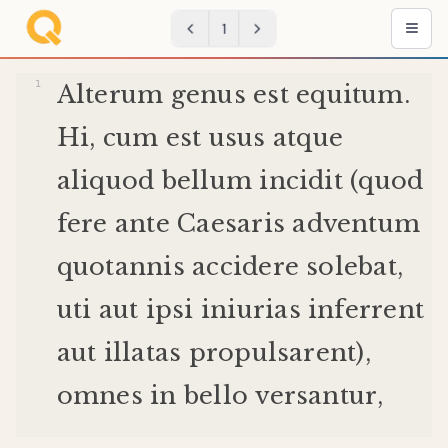
1
Alterum
genus
est
equitum
.
Hi
,
cum
est
usus
atque
aliquod
bellum
incidit
(
quod
fere
ante
Caesaris
adventum
quotannis
accidere
solebat
,
uti
aut
ipsi
iniurias
inferrent
aut
illatas
propulsarent
),
omnes
in
bello
versantur
,