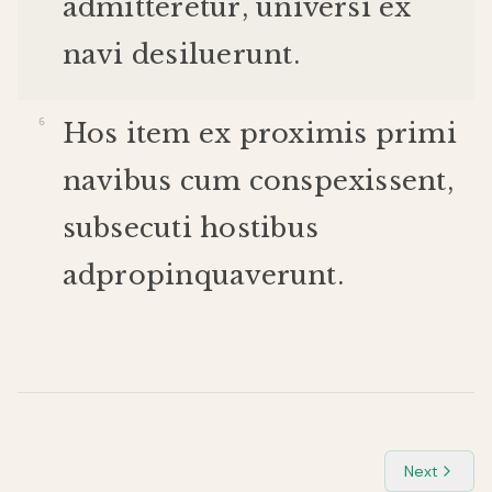
admitteretur
,
universi
ex
navi
desiluerunt
.
Hos
item
ex
proximis
primi
navibus
cum
conspexissent
,
subsecuti
hostibus
adpropinquaverunt
.
Next