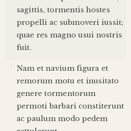
sagittis
,
tormentis
hostes
propelli
ac
submoveri
iussit
;
quae
res
magno
usui
nostris
fuit
.
Nam
et
navium
figura
et
remorum
motu
et
inusitato
genere
tormentorum
permoti
barbari
constiterunt
ac
paulum
modo
pedem