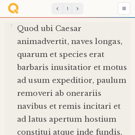
1
Quod
ubi
Caesar
animadvertit
,
naves
longas
,
quarum
et
species
erat
barbaris
inusitatior
et
motus
ad
usum
expeditior
,
paulum
removeri
ab
onerariis
navibus
et
remis
incitari
et
ad
latus
apertum
hostium
constitui
atque
inde
fundis
,