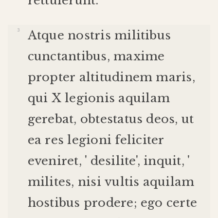
rettulerunt
.
Atque
nostris
militibus
cunctantibus
,
maxime
propter
altitudinem
maris
,
qui
X
legionis
aquilam
gerebat
,
obtestatus
deos
,
ut
ea
res
legioni
feliciter
eveniret
, '
desilite
',
inquit
, '
milites
,
nisi
vultis
aquilam
hostibus
prodere
;
ego
certe