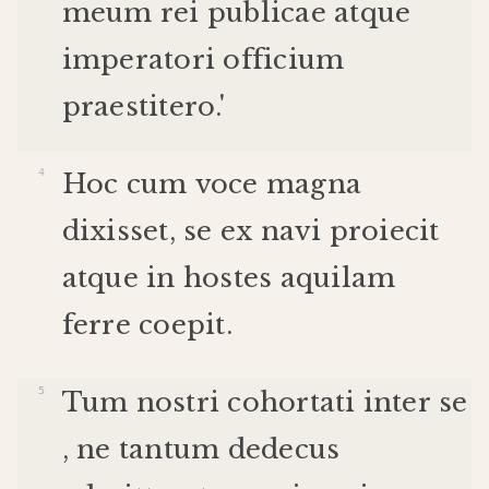
meum
rei
publicae
atque
imperatori
officium
praestitero
.'
Hoc
cum
voce
magna
dixisset
,
se
ex
navi
proiecit
atque
in
hostes
aquilam
ferre
coepit
.
Tum
nostri
cohortati
inter
se
,
ne
tantum
dedecus