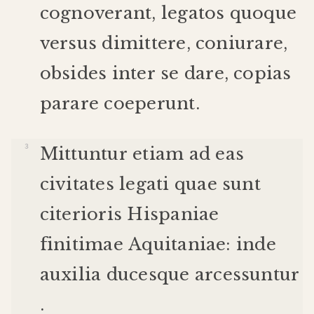
cognoverant
,
legatos
quoque
versus
dimittere
,
coniurare
,
obsides
inter
se
dare
,
copias
parare
coeperunt
.
Mittuntur
etiam
ad
eas
civitates
legati
quae
sunt
citerioris
Hispaniae
finitimae
Aquitaniae
:
inde
auxilia
duces
que
arcessuntur
.