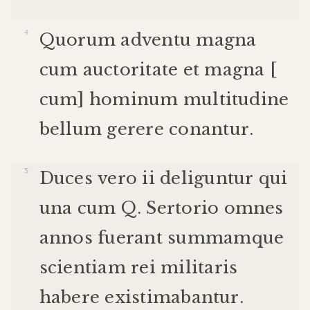
Quorum
adventu
magna
cum
auctoritate
et
magna
[
cum
]
hominum
multitudine
bellum
gerere
conantur
.
Duces
vero
ii
deliguntur
qui
una
cum
Q
.
Sertorio
omnes
annos
fuerant
summam
que
scientiam
rei
militaris
habere
existimabantur
.