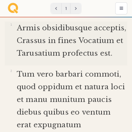
1
Armis
obsidibus
que
acceptis
,
Crassus
in
fines
Vocatium
et
Tarusatium
profectus
est
.
Tum
vero
barbari
commoti
,
quod
oppidum
et
natura
loci
et
manu
munitum
paucis
diebus
quibus
eo
ventum
erat
expugnatum