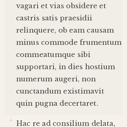
vagari
et
vias
obsidere
et
castris
satis
praesidii
relinquere
,
ob
eam
causam
minus
commode
frumentum
commeatum
que
sibi
supportari
,
in
dies
hostium
numerum
augeri
,
non
cunctandum
existimavit
quin
pugna
decertaret
.
Hac
re
ad
consilium
delata
,