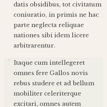
datis
obsidibus
,
tot
civitatum
coniuratio
,
in
primis
ne
hac
parte
neglecta
reliquae
nationes
sibi
idem
licere
arbitrarentur
.
Itaque
cum
intellegeret
omnes
fere
Gallos
novis
rebus
studere
et
ad
bellum
mobiliter
celeriter
que
excitari
,
omnes
autem