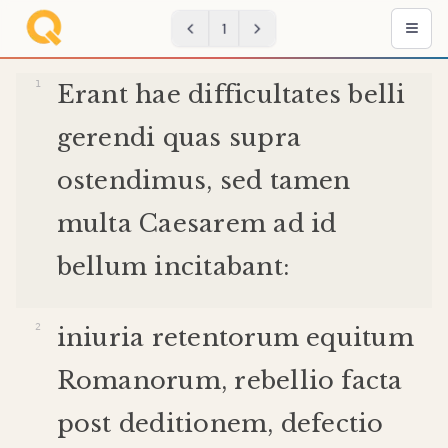
1
Erant
hae
difficultates
belli
gerendi
quas
supra
ostendimus
,
sed
tamen
multa
Caesarem
ad
id
bellum
incitabant
:
iniuria
retentorum
equitum
Romanorum
,
rebellio
facta
post
deditionem
,
defectio