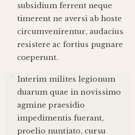
subsidium
ferrent
neque
timerent
ne
aversi
ab
hoste
circumvenirentur
,
audacius
resistere
ac
fortius
pugnare
coeperunt
.
Interim
milites
legionum
duarum
quae
in
novissimo
agmine
praesidio
impedimentis
fuerant
,
proelio
nuntiato
,
cursu