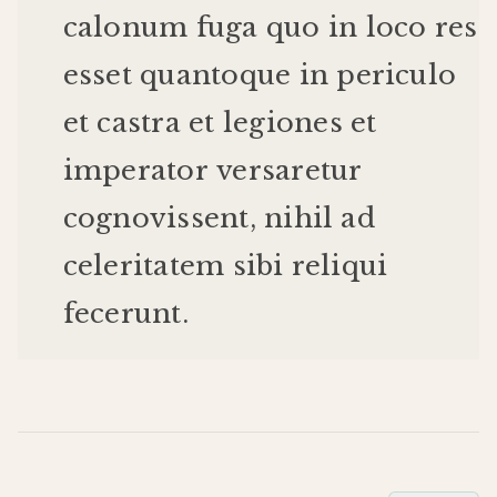
calonum
fuga
quo
in
loco
res
esset
quanto
que
in
periculo
et
castra
et
legiones
et
imperator
versaretur
cognovissent
,
nihil
ad
celeritatem
sibi
reliqui
fecerunt
.