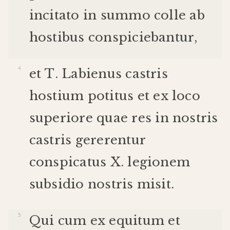
incitato
in
summo
colle
ab
hostibus
conspiciebantur
,
et
T
.
Labienus
castris
hostium
potitus
et
ex
loco
superiore
quae
res
in
nostris
castris
gererentur
conspicatus
X
.
legionem
subsidio
nostris
misit
.
Qui
cum
ex
equitum
et