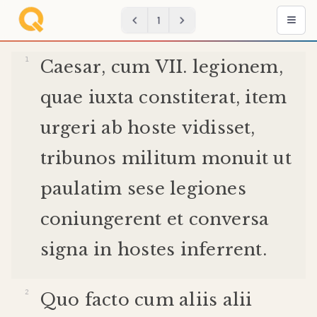
1
Caesar
,
cum
VII
.
legionem
,
quae
iuxta
constiterat
,
item
urgeri
ab
hoste
vidisset
,
tribunos
militum
monuit
ut
paulatim
sese
legiones
coniungerent
et
conversa
signa
in
hostes
inferrent
.
Quo
facto
cum
aliis
alii