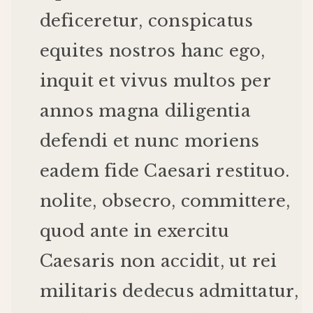
deficeretur
,
conspicatus
equites
nostros
hanc
ego
,
inquit
et
vivus
multos
per
annos
magna
diligentia
defendi
et
nunc
moriens
eadem
fide
Caesari
restituo
.
nolite
,
obsecro
,
committere
,
quod
ante
in
exercitu
Caesaris
non
accidit
,
ut
rei
militaris
dedecus
admittatur
,