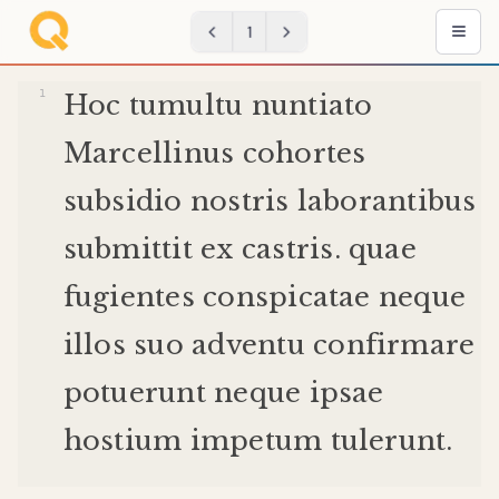
1
Hoc
tumultu
nuntiato
Marcellinus
cohortes
subsidio
nostris
laborantibus
submittit
ex
castris
.
quae
fugientes
conspicatae
neque
illos
suo
adventu
confirmare
potuerunt
neque
ipsae
hostium
impetum
tulerunt
.