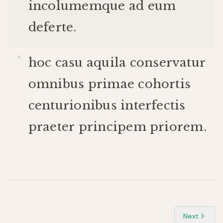
incolumem
que
ad
eum
deferte
.
hoc
casu
aquila
conservatur
omnibus
primae
cohortis
centurionibus
interfectis
praeter
principem
priorem
.
Next