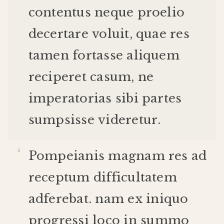
contentus
neque
proelio
decertare
voluit
,
quae
res
tamen
fortasse
aliquem
reciperet
casum
,
ne
imperatorias
sibi
partes
sumpsisse
videretur
.
Pompeianis
magnam
res
ad
receptum
difficultatem
adferebat
.
nam
ex
iniquo
progressi
loco
in
summo