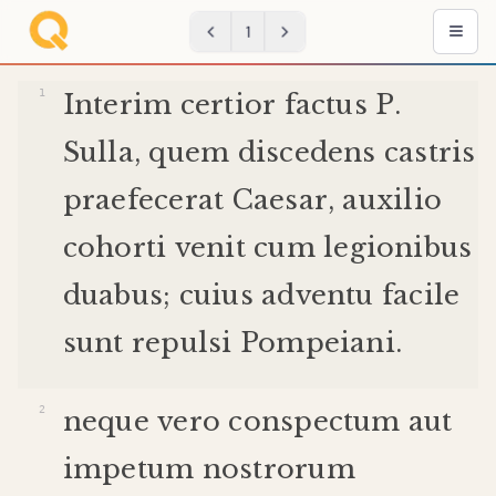
1
Interim
certior
factus
P
.
Sulla
,
quem
discedens
castris
praefecerat
Caesar
,
auxilio
cohorti
venit
cum
legionibus
duabus
;
cuius
adventu
facile
sunt
repulsi
Pompeiani
.
neque
vero
conspectum
aut
impetum
nostrorum