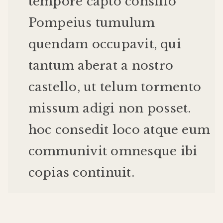
tempore
capto
consilio
Pompeius
tumulum
quendam
occupavit
,
qui
tantum
aberat
a
nostro
castello
,
ut
telum
tormento
missum
adigi
non
posset
.
hoc
consedit
loco
atque
eum
communivit
omnes
que
ibi
copias
continuit
.