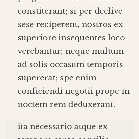
constiterant
;
si
per
declive
sese
reciperent
,
nostros
ex
superiore
insequentes
loco
verebantur
;
neque
multum
ad
solis
occasum
temporis
supererat
;
spe
enim
conficiendi
negotii
prope
in
noctem
rem
deduxerant
.
ita
necessario
atque
ex