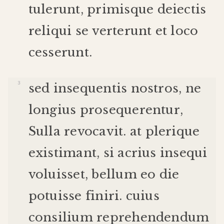
tulerunt
,
primis
que
deiectis
reliqui
se
verterunt
et
loco
cesserunt
.
sed
insequentis
nostros
,
ne
longius
prosequerentur
,
Sulla
revocavit
.
at
plerique
existimant
,
si
acrius
insequi
voluisset
,
bellum
eo
die
potuisse
finiri
.
cuius
consilium
reprehendendum