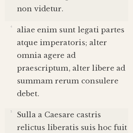
non
videtur
.
aliae
enim
sunt
legati
partes
atque
imperatoris
;
alter
omnia
agere
ad
praescriptum
,
alter
libere
ad
summam
rerum
consulere
debet
.
Sulla
a
Caesare
castris
relictus
liberatis
suis
hoc
fuit