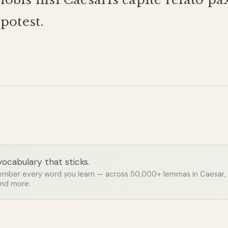
potest
.
 vocabulary that sticks.
ember every word you learn — across 50,000+ lemmas in Caesar,
and more.