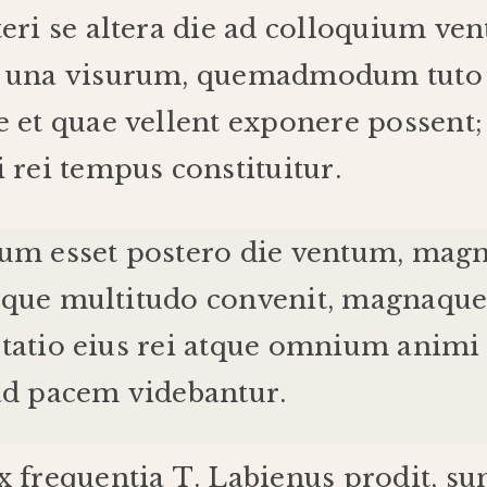
teri
se
altera
die
ad
colloquium
ven
una
visurum
,
quemadmodum
tuto
e
et
quae
vellent
exponere
possent
i
rei
tempus
constituitur
.
cum
esset
postero
die
ventum
,
mag
mque
multitudo
convenit
,
magna
qu
tatio
eius
rei
atque
omnium
animi
ad
pacem
videbantur
.
x
frequentia
T
.
Labienus
prodit
,
su