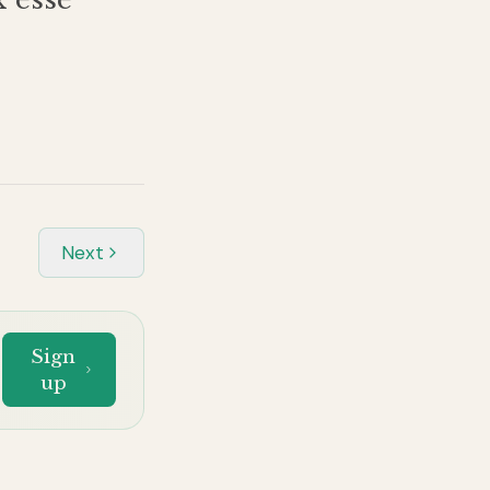
Next
Sign
up