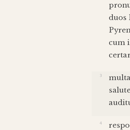
pronu
duos 
Pyren
cum i
certa
mult
salut
audit
resp