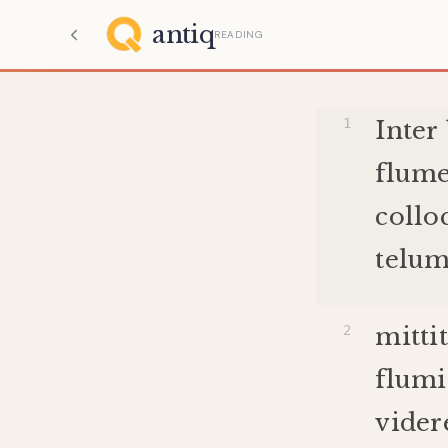
antiq
READING
Inter
flum
collo
telu
mittit
flumi
vider