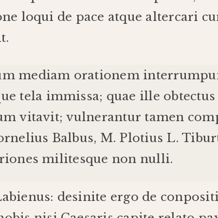
one
loqui
de
pace
atque
altercari
c
t
.
um
mediam
orationem
interrumpu
que
tela
immissa
;
quae
ille
obtectus
tum
vitavit
;
vulnerantur
tamen
comp
ornelius
Balbus
,
M
.
Plotius
L
.
Tibur
riones
milites
que
non
nulli
.
Labienus
:
desinite
ergo
de
conposit
nobis
nisi
Caesaris
capite
relato
pa