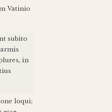
um
Vatinio
nt
subito
armis
lures
,
in
tius
ione
loqui
;
x
esse