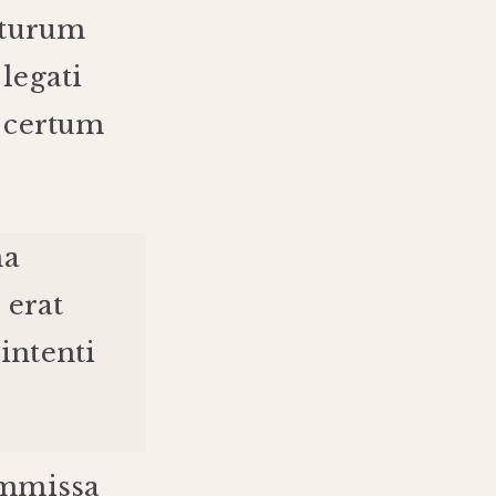
turum
legati
;
certum
na
e
erat
intenti
mmissa