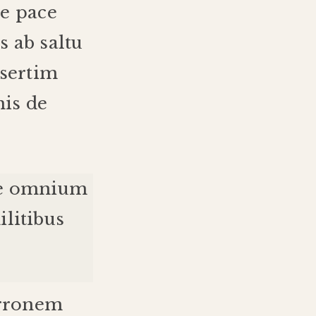
de pace
s ab saltu
esertim
mis
de
e
omnium
ilitibus
rronem