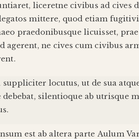
ntiaret
,
liceret
ne civibus ad cives 
legatos mittere, quod etiam fugitivi
aeo praedonibusque licuisset, pra
d agerent,
ne
cives cum
civibus
ar
rent.
a
suppliciter
locutus
,
ut
de
sua
atqu
e
debebat
,
silentio
que
ab
utrisque
m
us
.
onsum
est
ab
altera
parte
Aulum
Va