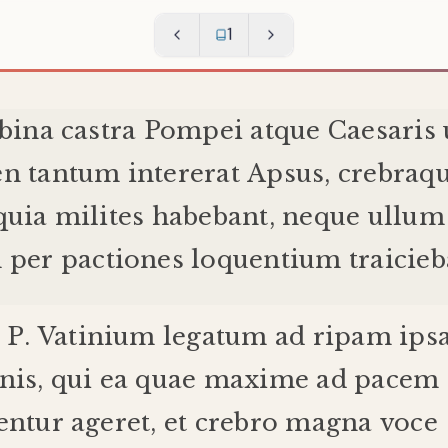
1
bina
castra
Pompei
atque
Caesaris
en
tantum
intererat
Apsus
,
crebra
q
quia
milites
habebant
,
neque
ullum
m
per
pactiones
loquentium
traicie
P
.
Vatinium
legatum
ad
ripam
ips
nis
,
qui
ea
quae
maxime
ad
pacem
entur
ageret
,
et
crebro
magna
voce