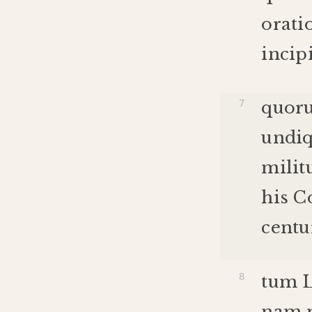
orati
incipi
quor
undi
mili
his
C
centu
tum
nam