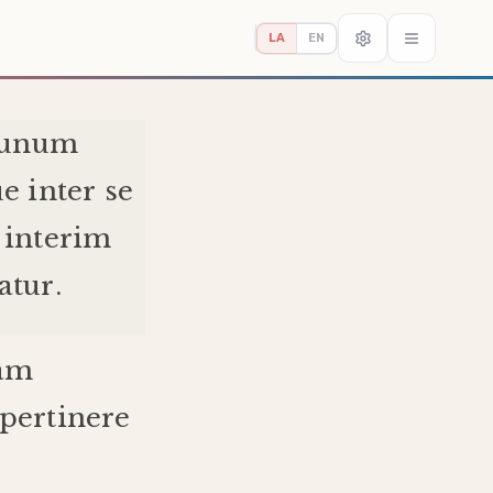
LA
EN
unum
ue
inter
se
interim
batur
.
am
pertinere