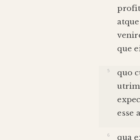
profi
atque
venir
que
e
quo
utri
expec
esse
qua
e