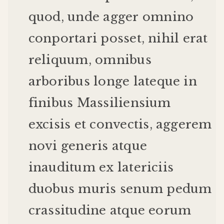
quod
,
unde
agger
omnino
conportari
posset
,
nihil
erat
reliquum
,
omnibus
arboribus
longe
late
que
in
finibus
Massiliensium
excisis
et
convectis
,
aggerem
novi
generis
atque
inauditum
ex
latericiis
duobus
muris
senum
pedum
crassitudine
atque
eorum