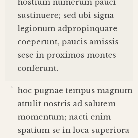
hostium
numerum
pauci
sustinuere
;
sed
ubi
signa
legionum
adpropinquare
coeperunt
,
paucis
amissis
sese
in
proximos
montes
conferunt
.
hoc
pugnae
tempus
magnum
attulit
nostris
ad
salutem
momentum
;
nacti
enim
spatium
se
in
loca
superiora