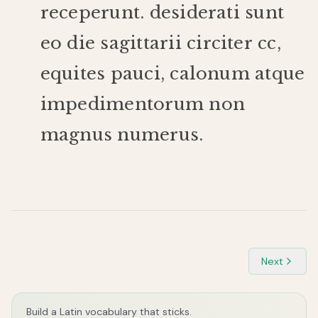
receperunt
.
desiderati
sunt
eo
die
sagittarii
circiter
cc
,
equites
pauci
,
calonum
atque
impedimentorum
non
magnus
numerus
.
Next
Build a Latin vocabulary that sticks.