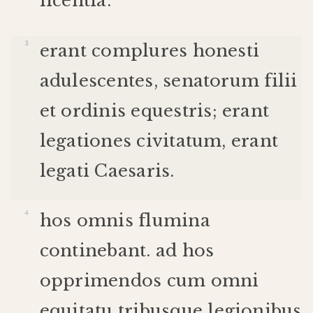
licentia
.
erant
complures
honesti
adulescentes
,
senatorum
filii
et
ordinis
equestris
;
erant
legationes
civitatum
,
erant
legati
Caesaris
.
hos
omnis
flumina
continebant
.
ad
hos
opprimendos
cum
omni
equitatu
tribus
que
legionibus