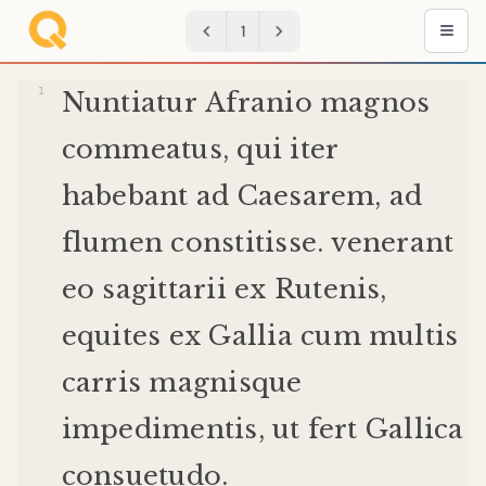
1
Nuntiatur
Afranio
magnos
commeatus
,
qui
iter
habebant
ad
Caesarem
,
ad
flumen
constitisse
.
venerant
eo
sagittarii
ex
Rutenis
,
equites
ex
Gallia
cum
multis
carris
magnis
que
impedimentis
,
ut
fert
Gallica
consuetudo
.