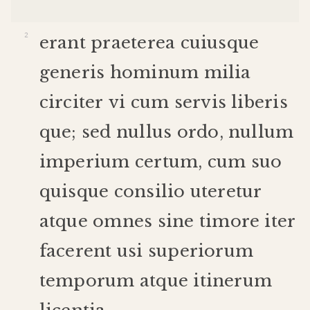
erant
praeterea
cuiusque
generis
hominum
milia
circiter
vi
cum
servis
liberis
que
;
sed
nullus
ordo
,
nullum
imperium
certum
,
cum
suo
quisque
consilio
uteretur
atque
omnes
sine
timore
iter
facerent
usi
superiorum
temporum
atque
itinerum