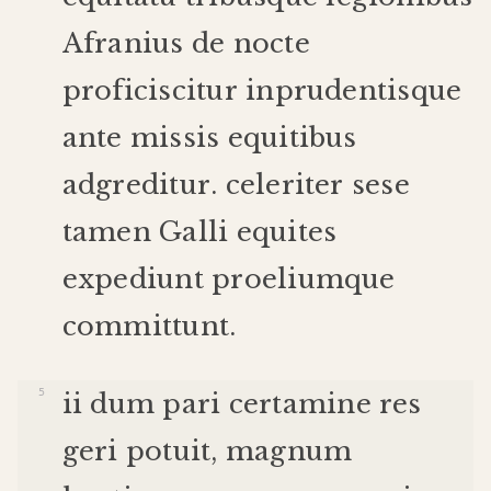
Afranius
de
nocte
proficiscitur
inprudentis
que
ante
missis
equitibus
adgreditur
.
celeriter
sese
tamen
Galli
equites
expediunt
proelium
que
committunt
.
ii
dum
pari
certamine
res
geri
potuit
,
magnum