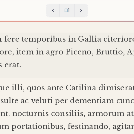
1
m
fere
temporibus
in
Gallia
citerior
iore
,
item
in
agro
Piceno
,
Bruttio
,
A
s
erat
.
ue
illi
,
quos
ante
Catilina
dimisera
sulte
ac
veluti
per
dementiam
cunc
nt
.
nocturnis
consiliis
,
armorum
a
rum
portationibus
,
festinando
,
agita