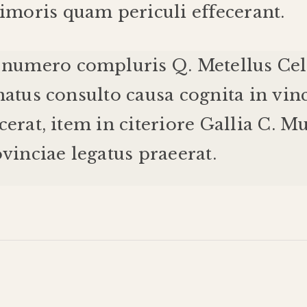
timoris
quam
periculi
effecerant
.
numero
compluris
Q
.
Metellus
Cel
natus
consulto
causa
cognita
in
vin
cerat
,
item
in
citeriore
Gallia
C
.
Mu
vinciae
legatus
praeerat
.