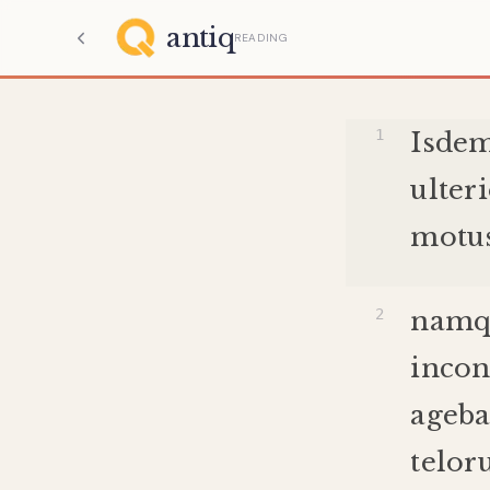
antiq
READING
Isde
ulter
motu
namq
incon
ageba
telo