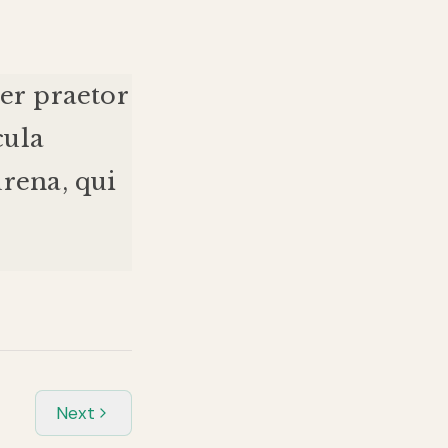
er
praetor
cula
rena
,
qui
Next