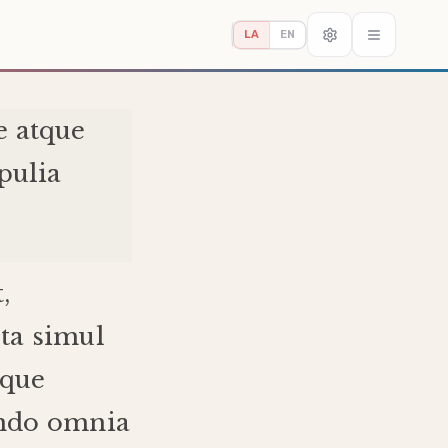
LA
EN
e
atque
pulia
t
,
ta
simul
tque
ndo
omnia