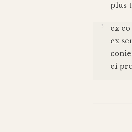
plus
ex
eo
ex
se
conie
ei
pro